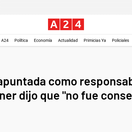
o A24
Política
Economía
Actualidad
Primicias Ya
Policiales
apuntada como responsabl
ner dijo que "no fue conse