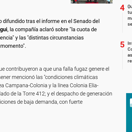
Qu
tu
ma
difundido tras el informe en el Senado del
s
gui
, la compañía aclaró sobre "la cuota de
cia" y las "distintas circunstancias
In
e momento".
Co
as
r
que contribuyeron a que una falla fugaz genere el
nsener mencionó las "condiciones climáticas
nea Campana-Colonia y la línea Colonia Elía-
slado de la Torre 412; y el despacho de generación
diciones de baja demanda, con fuerte