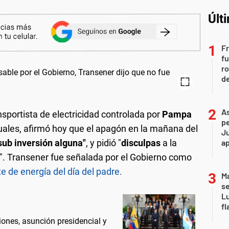
Últ
Fr
fu
ro
de
As
ansportista de electricidad controlada por
Pampa
pe
uales, afirmó hoy que el apagón en la mañana del
Ju
sub inversión alguna"
, y pidió "
disculpas
a la
a
". Transener fue señalada por el Gobierno como
e de energía del día del padre.
Ma
se
Lu
fl
iones, asunción presidencial y