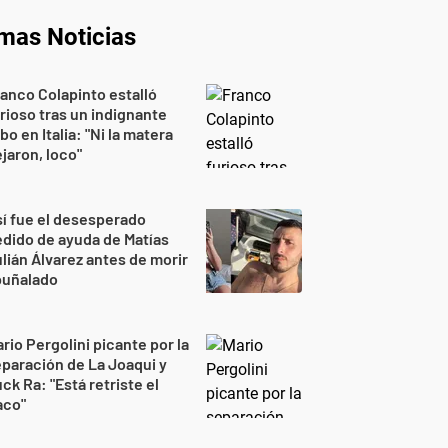
imas Noticias
anco Colapinto estalló
rioso tras un indignante
bo en Italia: "Ni la matera
jaron, loco"
í fue el desesperado
dido de ayuda de Matías
lián Álvarez antes de morir
puñalado
rio Pergolini picante por la
paración de La Joaqui y
ck Ra: "Está retriste el
aco"