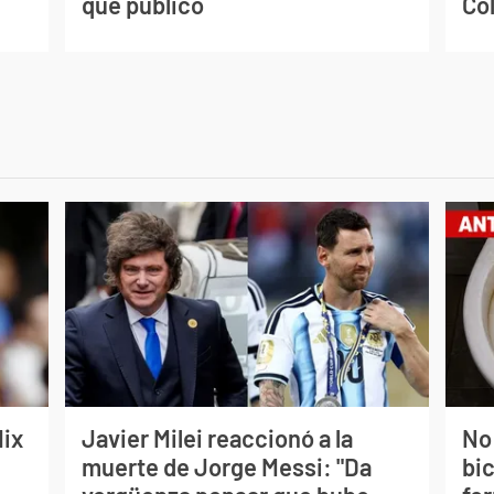
que publicó
Co
lix
Javier Milei reaccionó a la
No
muerte de Jorge Messi: "Da
bi