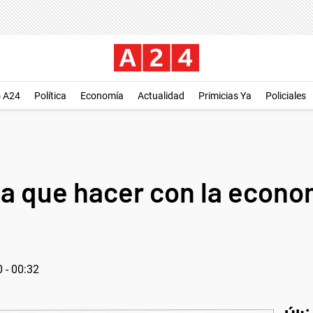
o A24
Política
Economía
Actualidad
Primicias Ya
Policiales
da que hacer con la econo
0 - 00:32