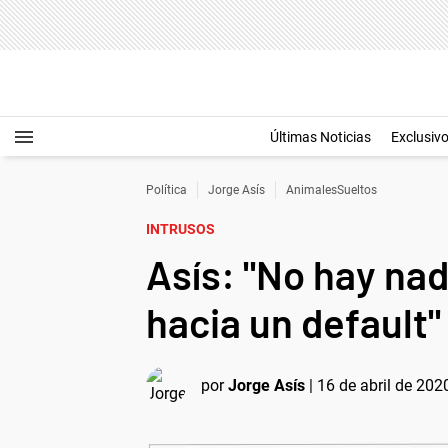
Últimas Noticias
Exclusiv
Política
Jorge Asís
AnimalesSueltos
INTRUSOS
Asís: "No hay na
hacia un default"
por
Jorge Asís
|
16 de abril de 202