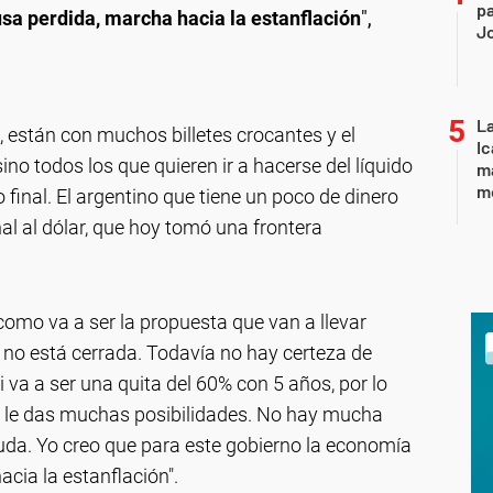
pa
sa perdida, marcha hacia la estanflación
",
J
La
 están con muchos billetes crocantes y el
Ic
ino todos los que quieren ir a hacerse del líquido
ma
m
no final. El argentino que tiene un poco de dinero
al al dólar, que hoy tomó una frontera
como va a ser la propuesta que van a llevar
 no está cerrada. Todavía no hay certeza de
si va a ser una quita del 60% con 5 años, por lo
no le das muchas posibilidades. No hay mucha
euda. Yo creo que para este gobierno la economía
cia la estanflación".