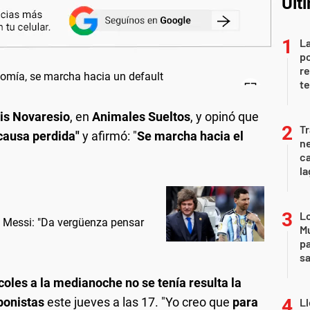
Últ
La
po
re
te
is Novaresio
, en
Animales Sueltos
, y opinó que
Tr
causa perdida"
y afirmó: "
Se marcha hacia el
ne
ca
la
Lo
e Messi: "Da vergüenza pensar
Mu
pa
sa
coles a la medianoche no se tenía resulta la
bonistas
este jueves a las 17. "Yo creo que
para
Ll