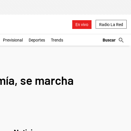
En vivo
Radio La Red
Previsional
Deportes
Trends
mía, se marcha