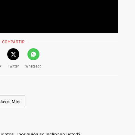
een allow=" frameborder="0" allowfullscreen
autoplay, fulcrem">
COMPARTIR
k
Twitter
Whatsapp
Javier Milei
idatos, ¿por quién se inclinaría usted?