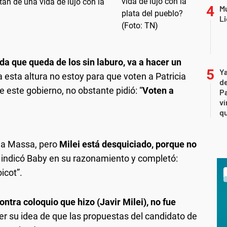
tan de una vida de lujo con la
Mu
Li
da que queda de los sin laburo, va a hacer un
Ya
a esta altura no estoy para que voten a Patricia
de
 de este gobierno, no obstante pidió: “
Voten a
Pa
ví
qu
n a Massa, pero
Milei está desquiciado, porque no
, indicó Baby en su razonamiento y completó:
icot”.
ontra coloquio que hizo (Javir Milei), no fue
er su idea de que las propuestas del candidato de