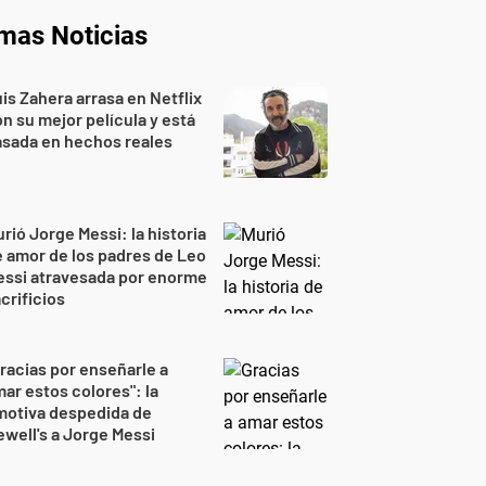
imas Noticias
is Zahera arrasa en Netflix
n su mejor película y está
sada en hechos reales
rió Jorge Messi: la historia
 amor de los padres de Leo
essi atravesada por enorme
crificios
racias por enseñarle a
ar estos colores": la
motiva despedida de
well's a Jorge Messi