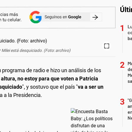
Últ
Lu
co
ba
Milei está desquiciado. (Foto: archivo)
Mu
de
programa de radio e hizo un análisis de los
M
 altura, no estoy para que voten a Patricia
sa
esquiciado
", y sostuvo que el país "
va a ser un
ga a la Presidencia.
"G
am
e
Ne