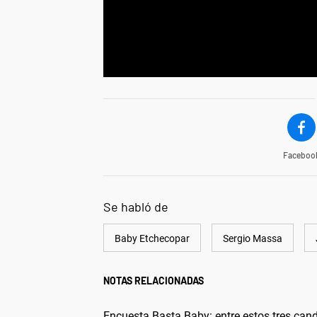
" frameborder="0" allowfullscr
allow="
Faceboo
Se habló de
Baby Etchecopar
Sergio Massa
NOTAS RELACIONADAS
Encuesta Basta Baby: entre estos tres cand