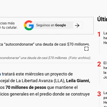
Últ
La
ha
H
ocondonarse” una deuda de casi $70 millones. (Foto: archivo).
El
he
la
a
tratará este miércoles un proyecto de
J
cejal de La Libertad Avanza (LLA),
Leila Gianni,
los
70 millones de pesos
que mantiene el
La
vicios generales en el predio donde se construye
pa
He
do