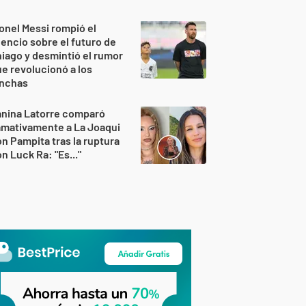
onel Messi rompió el
lencio sobre el futuro de
iago y desmintió el rumor
e revolucionó a los
inchas
anina Latorre comparó
amativamente a La Joaqui
n Pampita tras la ruptura
n Luck Ra: "Es..."