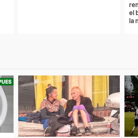
re
el
la 