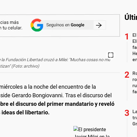
Últ
El
El
fa
He
e
e la Fundación Libertad cruzó a Milei: "Muchas cosas no me
izan" (Foto: archivo)
Ro
ro
r
 miércoles a la noche del encuentro de la
fa
side Gerardo Bongiovanni. Tras el discurso del
bre el discurso del primer mandatario y reveló
La
ideas del libertario.
tr
Gr