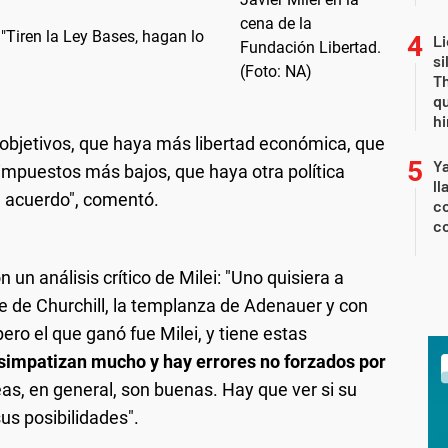
"Tiren la Ley Bases, hagan lo
Li
si
Th
qu
h
 objetivos, que haya más libertad económica, que
Y
impuestos más bajos, que haya otra política
ll
e acuerdo", comentó.
co
co
un análisis crítico de Milei: "Uno quisiera a
je de Churchill, la templanza de Adenauer y con
pero el que ganó fue Milei, y tiene estas
impatizan mucho y hay errores no forzados por
eas, en general, son buenas. Hay que ver si su
us posibilidades".