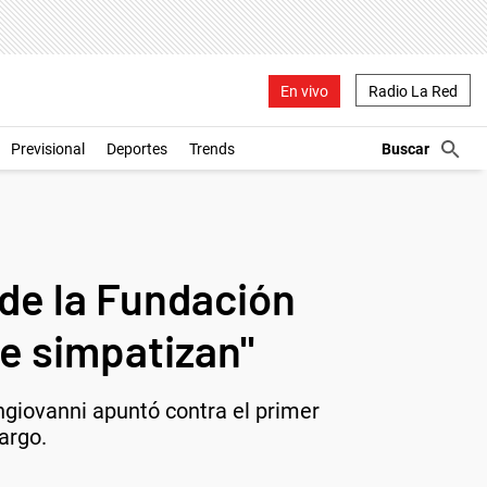
En vivo
Radio La Red
Previsional
Deportes
Trends
 de la Fundación
me simpatizan"
ngiovanni apuntó contra el primer
argo.