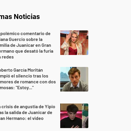
imas Noticias
 polémico comentario de
iana Guercio sobre la
milia de Juanicar en Gran
rmano que desató la furia
n redes
berto García Moritán
mpió el silencio tras los
umores de romance con dos
mosas: "Estoy..."
 crisis de angustia de Yipio
as la salida de Juanicar de
an Hermano: el video