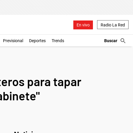
En vivo
Radio La Red
Previsional
Deportes
Trends
teros para tapar
abinete"