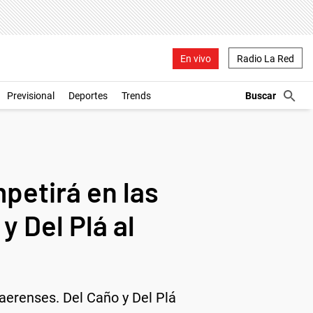
En vivo
Radio La Red
Previsional
Deportes
Trends
mpetirá en las
 Del Plá al
naerenses. Del Caño y Del Plá