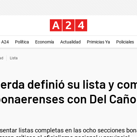
o A24
Política
Economía
Actualidad
Primicias Ya
Policiales
dad
Lista
ierda definió su lista y co
onaerenses con Del Caño y
resentar listas completas en las ocho secciones bo