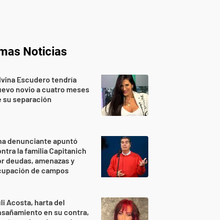
imas Noticias
lvina Escudero tendría
evo novio a cuatro meses
 su separación
na denunciante apuntó
ntra la familia Capitanich
or deudas, amenazas y
cupación de campos
li Acosta, harta del
sañamiento en su contra,