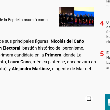
la
"L
 de la Espriella asumió como
Qu
de
úl
b
de sus principales figuras.
Nicolás del Caño
rí
n Electoral
, bastión histórico del peronismo,
El
primera candidata en la
Primera
, donde La
Ma
nto,
Laura Cano
, médica platense, encabezará en
L
ar
ata), y
Alejandro Martínez
, dirigente de Mar del