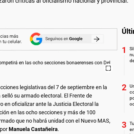
ron críticas al oficialismo nacional y provincial.
Últ
Si
nu
de
U
lecciones legislativas del 7 de septiembre en la
co
 selló su armado electoral. El Frente de
p
o en oficializar ante la Justicia Electoral la
o
tación en las ocho secciones y más de 100
irmado que no habrá unidad con el Nuevo MAS,
Tu
 por
Manuela Castañeira
.
en