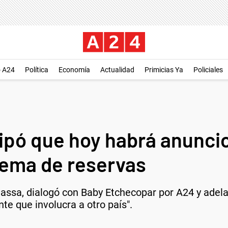
o A24
Política
Economía
Actualidad
Primicias Ya
Policiales
cipó que hoy habrá anunci
stema de reservas
assa, dialogó con Baby Etchecopar por A24 y adela
e que involucra a otro país".