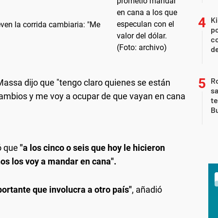
Ki
en la corrida cambiaria: "Me
po
co
de
Ro
assa dijo que "tengo claro quienes se están
sa
cambios y me voy a ocupar de que vayan en cana
te
Bu
ó que
"a los cinco o seis que hoy le hicieron
os los voy a mandar en cana".
rtante que involucra a otro país"
, añadió