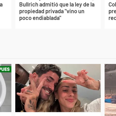
a
Bullrich admitió que la ley de la
Co
propiedad privada "vino un
pre
poco endiablada"
re