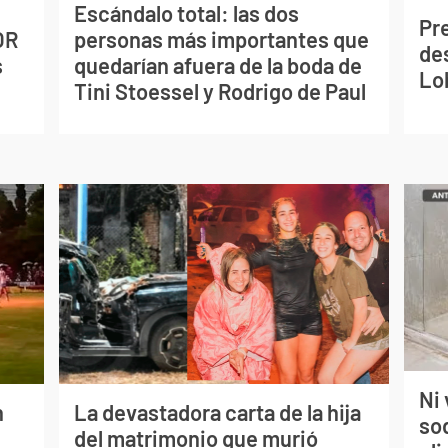
Escándalo total: las dos
Pr
OR
personas más importantes que
de
s
quedarían afuera de la boda de
Lo
Tini Stoessel y Rodrigo de Paul
Ni 
n
La devastadora carta de la hija
so
del matrimonio que murió