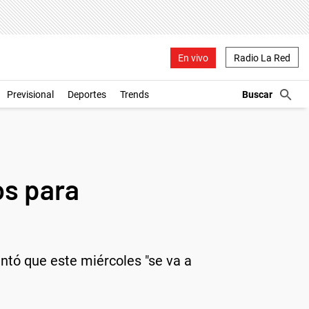
En vivo
Radio La Red
Previsional
Deportes
Trends
os para
ntó que este miércoles "se va a