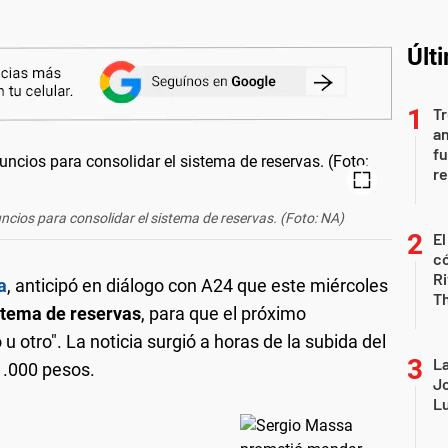
Últ
Tr
an
fu
re
cios para consolidar el sistema de reservas. (Foto: NA)
El
có
Ri
a
, anticipó en diálogo con A24 que este miércoles
T
stema de reservas
, para que el próximo
 otro". La noticia surgió a horas de la subida del
La
 1.000 pesos.
Jo
Lu