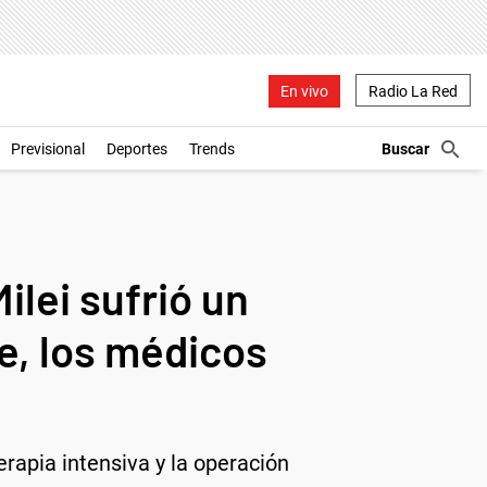
En vivo
Radio La Red
Previsional
Deportes
Trends
ilei sufrió un
ve, los médicos
erapia intensiva y la operación