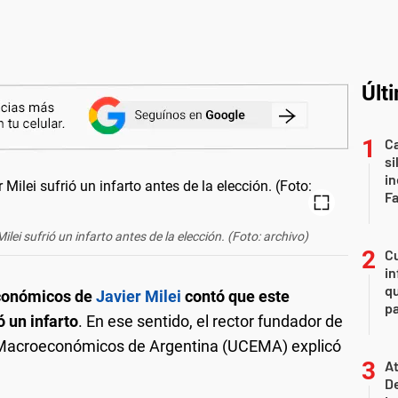
Últ
Ca
si
i
F
lei sufrió un infarto antes de la elección. (Foto: archivo)
Cu
in
qu
económicos de
Javier Milei
contó que este
pa
ó un infarto
. En ese sentido, el rector fundador de
s Macroeconómicos de Argentina (UCEMA) explicó
At
De