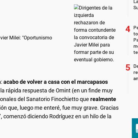
L
S
P
to
vier Milei: "Oportunismo
Pa
m
te
D
re
an
n:
acabo de volver a casa con el marcapasos
la rápida respuesta de Omint (en un finde muy
ionales del Sanatorio Finochietto que
realmente
ón que, luego me enteré, fue muy grave. Gracias
o", comenzó diciendo Rodríguez en un hilo de la