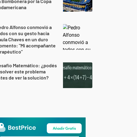
a Bombonera por la Copa
udamericana
edro Alfonso conmovió a
dos con su gesto hacia
ula Chaves en un duro
omento: "Mi acompañante
rapéutico"
esafío Matemático: ¿podés
solver este problema
tes de ver la solución?