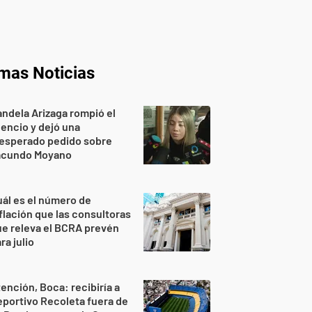
imas Noticias
ndela Arizaga rompió el
lencio y dejó una
nesperado pedido sobre
acundo Moyano
ál es el número de
flación que las consultoras
e releva el BCRA prevén
ra julio
ención, Boca: recibiría a
portivo Recoleta fuera de