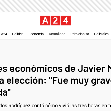
o A24
Política
Economía
Actualidad
Primicias Ya
Policiales
es económicos de Javier M
la elección: "Fue muy gra
da"
rlos Rodríguez contó cómo vivió las tres horas en t