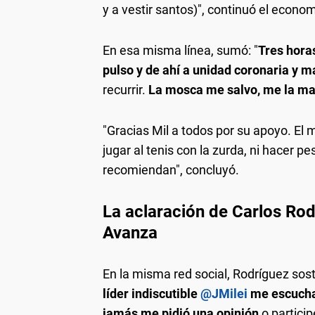
y a vestir santos)", continuó el econom
En esa misma línea, sumó: "
Tres hora
pulso y de ahí a unidad coronaria y 
recurrir.
La mosca me salvo, me la m
"Gracias Mil a todos por su apoyo. El
jugar al tenis con la zurda, ni hacer p
recomiendan", concluyó.
La aclaración de
Carlos Rod
Avanza
En la misma red social, Rodríguez sost
líder indiscutible
@JMilei
me escucha 
jamás me pidió una opinión
o partici