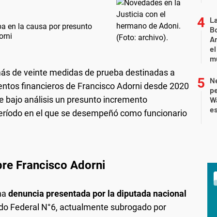
L
ba en la causa por presunto
Bo
orni
Ar
el
m
 más de veinte medidas de prueba destinadas a
Ne
ientos financieros de Francisco Adorni desde 2020
pe
ne bajo análisis un presunto incremento
W
e
 período en el que se desempeñó como funcionario
obre Francisco Adorni
una
denuncia presentada por la diputada nacional
ado Federal N°6, actualmente subrogado por