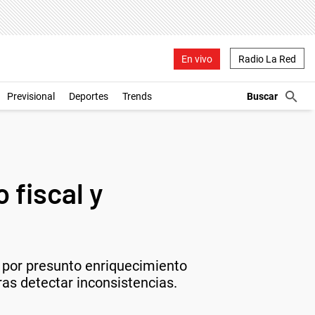
En vivo
Radio La Red
Previsional
Deportes
Trends
 fiscal y
a por presunto enriquecimiento
ras detectar inconsistencias.