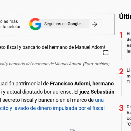
Últ
El
de
es
la
iscal y bancario del hermano de Manuel Adorni. (Foto: archivo)
Ll
ma
T
tuación patrimonial de
Francisco Adorni, hermano
 y actual diputado bonaerense. El
juez Sebastián
 secreto fiscal y bancario en el marco de
una
Cr
cito y lavado de dinero impulsada por el fiscal
Ba
c
"C