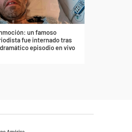
nmoción: un famoso
iodista fue internado tras
 dramático episodio en vivo
upo América