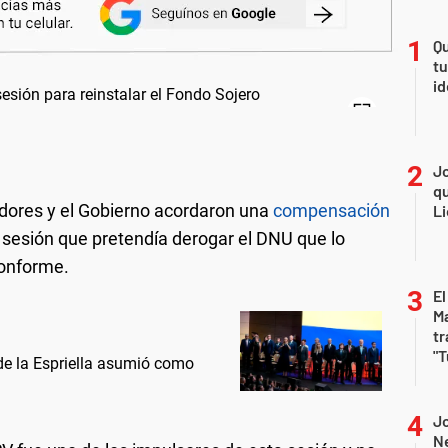
Qu
tu
id
Jo
qu
dores y el Gobierno acordaron una
compensación
Li
a sesión que pretendía derogar el DNU que lo
conforme.
El
Ma
tr
"T
 de la Espriella asumió como
Jo
Ne