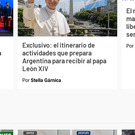
El 
ma
li
ser
Exclusivo: el itinerario de
Por
a
actividades que prepara
Argentina para recibir al papa
León XIV
Por
Stella Gárnica