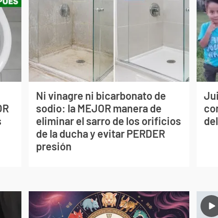
Ni vinagre ni bicarbonato de
Jui
OR
sodio: la MEJOR manera de
co
s
eliminar el sarro de los orificios
del
de la ducha y evitar PERDER
presión