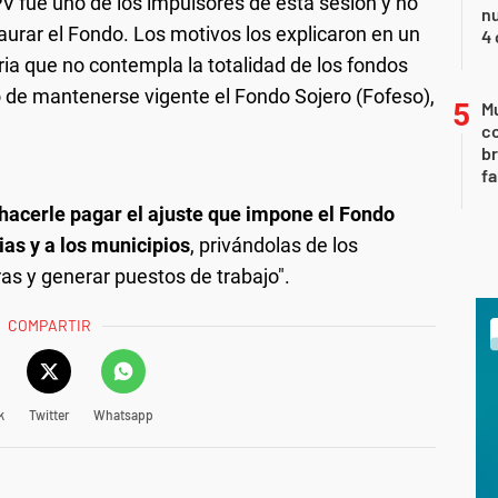
PV fue uno de los impulsores de esta sesión y no
nu
taurar el Fondo. Los motivos los explicaron en un
4 
 que no contempla la totalidad de los fondos
so de mantenerse vigente el Fondo Sojero (Fofeso),
Mu
.
c
br
fa
 hacerle pagar el ajuste que impone el Fondo
ias y a los municipios
, privándolas de los
ras y generar puestos de trabajo".
COMPARTIR
k
Twitter
Whatsapp