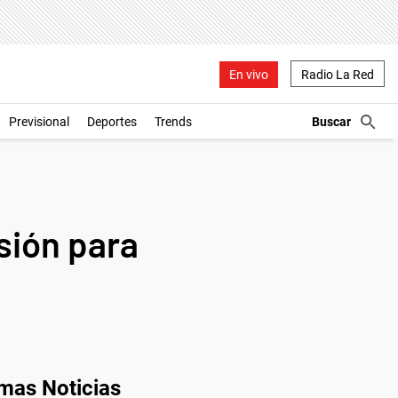
En vivo
Radio La Red
Previsional
Deportes
Trends
sión para
imas Noticias