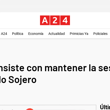
o A24
Política
Economía
Actualidad
Primicias Ya
Policiales
nsiste con mantener la se
do Sojero
Últ