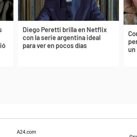
s
Diego Peretti brilla en Netflix
Co
con la serie argentina ideal
per
ió
para ver en pocos días
un
A24.com
Gr