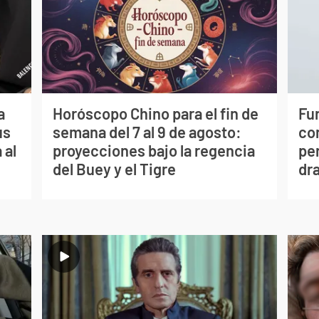
a
Horóscopo Chino para el fin de
Fur
us
semana del 7 al 9 de agosto:
co
 al
proyecciones bajo la regencia
per
del Buey y el Tigre
dr