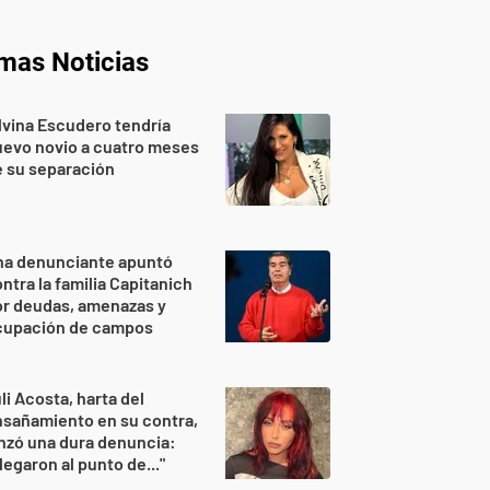
imas Noticias
lvina Escudero tendría
evo novio a cuatro meses
 su separación
na denunciante apuntó
ntra la familia Capitanich
or deudas, amenazas y
cupación de campos
li Acosta, harta del
sañamiento en su contra,
nzó una dura denuncia:
legaron al punto de..."