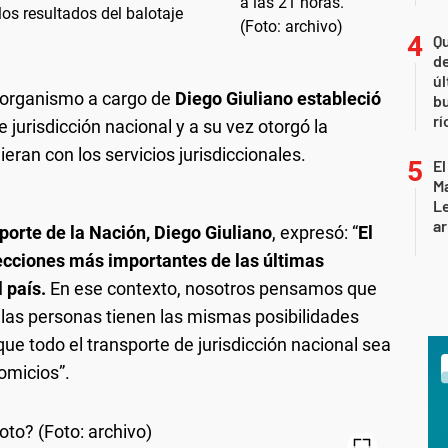
os resultados del balotaje
Qu
de
úl
 organismo a cargo de
Diego Giuliano
estableció
b
rí
 jurisdicción nacional y a su vez otorgó la
ieran con los servicios jurisdiccionales.
El
Ma
L
ar
porte de la Nación, Diego Giuliano
, expresó: “
El
ecciones más importantes de las últimas
 país.
En ese contexto, nosotros pensamos que
s las personas tienen las mismas posibilidades
que todo el transporte de jurisdicción nacional sea
comicios”.