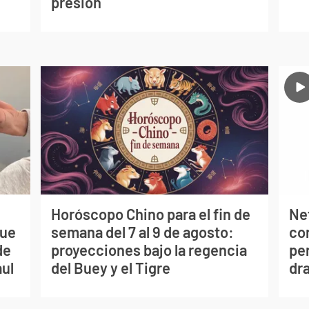
presión
Horóscopo Chino para el fin de
Net
que
semana del 7 al 9 de agosto:
co
de
proyecciones bajo la regencia
per
aul
del Buey y el Tigre
dr