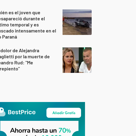
ién es el joven que
sapareció durante el
timo temporal y es
uscado intensamente en el
o Paraná
 dolor de Alejandra
glietti por la muerte de
eandro Rud: "Me
repiento"