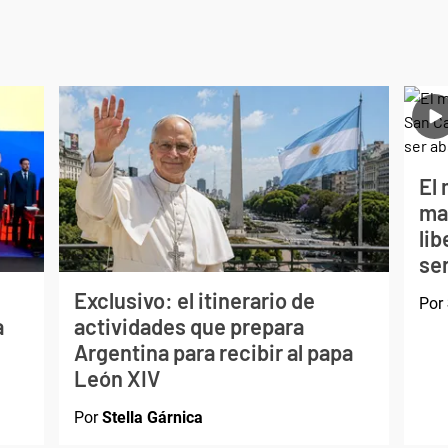
El 
ma
li
ser
Exclusivo: el itinerario de
Por
a
actividades que prepara
Argentina para recibir al papa
León XIV
Por
Stella Gárnica