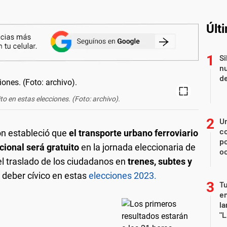
Últ
Si
nu
de
to en estas elecciones. (Foto: archivo).
U
co
ión estableció que
el transporte urbano ferroviario
p
cional será gratuito
en la jornada eleccionaria de
o
 el traslado de los ciudadanos en
trenes, subtes y
 deber cívico en estas
elecciones 2023.
Tu
en
la
"L