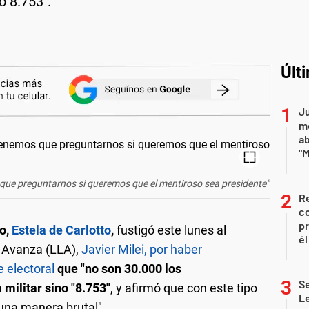
o 8.753".
Últ
Ju
m
a
"M
s que preguntarnos si queremos que el mentiroso sea presidente"
Re
co
pr
o,
Estela de Carlotto
,
fustigó este lunes al
él
 Avanza (LLA),
Javier Milei, por haber
 electoral
que "no son 30.000 los
Se
 militar sino "8.753"
, y afirmó que con este tipo
L
 una manera brutal".