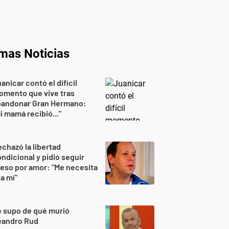
imas Noticias
anicar contó el difícil
omento que vive tras
bandonar Gran Hermano:
i mamá recibió..."
chazó la libertad
ndicional y pidió seguir
eso por amor: "Me necesita
 a mí"
 supo de qué murió
eandro Rud