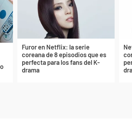
Furor en Netflix: la serie
Net
coreana de 8 episodios que es
co
s
perfecta para los fans del K-
per
vo
drama
dr