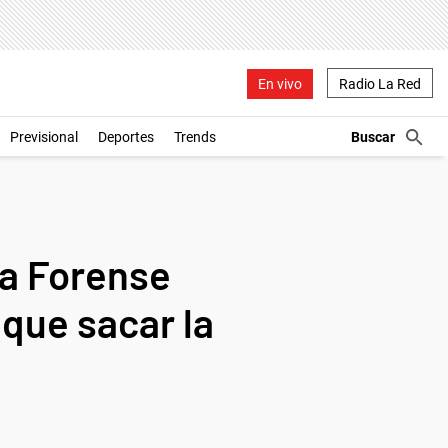
En vivo
Radio La Red
Previsional
Deportes
Trends
ía Forense
que sacar la