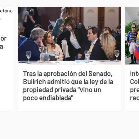
por
a
Tras la aprobación del Senado,
In
Bullrich admitió que la ley de la
Co
propiedad privada "vino un
pre
poco endiablada"
re