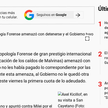
Últ
Ho
de
ag
re
El
opología Forense de gran prestigio internacional
r
ificación de los caídos de Malvinas) amenazó con
Ga
o no les había pagado lo correspondiente por las
nte esta amenaza, al Gobierno no le quedó otra
 este viernes la primera cuota de lo adeudado.
An
po
po
"S
ano y apuntó contra Milei por el