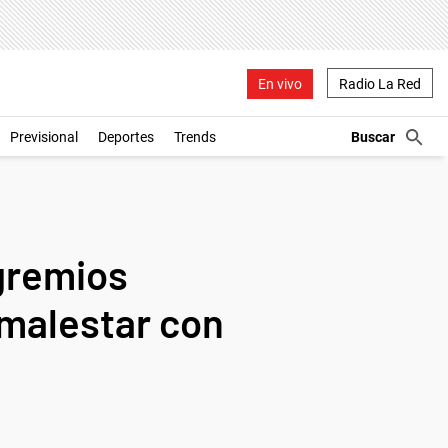
En vivo
Radio La Red
Previsional
Deportes
Trends
 gremios
 malestar con