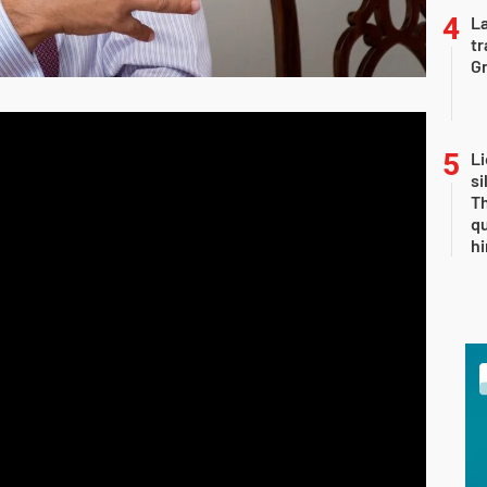
La
tr
Gr
Li
si
Th
qu
h