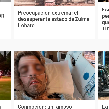
Esc
Preocupación extrema: el
OR
pe
desesperante estado de Zulma
s
qu
Lobato
Tin
n
Conmoción: un famoso
La 