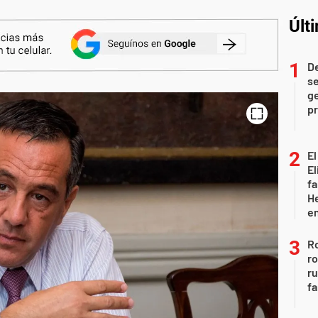
Últ
D
se
ge
pr
El
El
fa
He
e
Ro
ro
r
fa