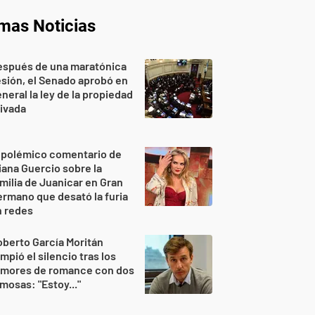
imas Noticias
espués de una maratónica
sión, el Senado aprobó en
neral la ley de la propiedad
ivada
 polémico comentario de
iana Guercio sobre la
milia de Juanicar en Gran
rmano que desató la furia
n redes
berto García Moritán
mpió el silencio tras los
umores de romance con dos
mosas: "Estoy..."