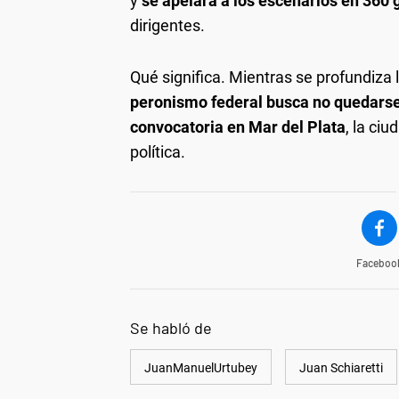
y
se apelará a los escenarios en 360 
dirigentes.
Qué significa.
Mientras se profundiza l
peronismo federal busca no quedars
convocatoria en Mar del Plata
, la ci
política.
Faceboo
Se habló de
JuanManuelUrtubey
Juan Schiaretti