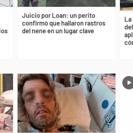
Juicio por Loan: un perito
La 
confirmó que hallaron rastros
de
ios
del nene en un lugar clave
apl
có