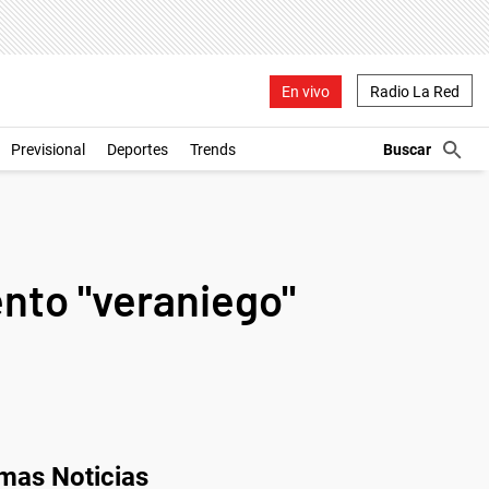
En vivo
Radio La Red
Previsional
Deportes
Trends
ento "veraniego"
imas Noticias