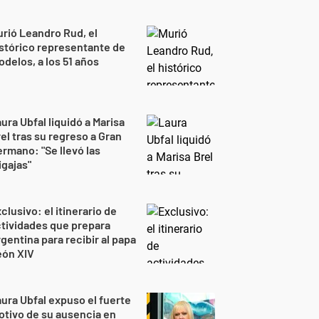
rió Leandro Rud, el
stórico representante de
delos, a los 51 años
ura Ubfal liquidó a Marisa
el tras su regreso a Gran
rmano: "Se llevó las
gajas"
clusivo: el itinerario de
tividades que prepara
gentina para recibir al papa
eón XIV
ura Ubfal expuso el fuerte
tivo de su ausencia en