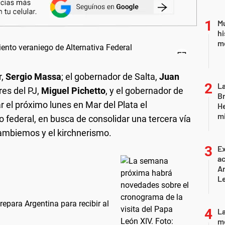
Mu
hi
mo
r,
Sergio Massa
; el gobernador de Salta,
Juan
La
res del PJ,
Miguel Pichetto
, y el gobernador de
Br
r el próximo lunes en Mar del Plata el
He
mi
 federal, en busca de consolidar una tercera vía
Cambiemos y el kirchnerismo.
Ex
ac
Ar
L
prepara Argentina para recibir al
La
mo