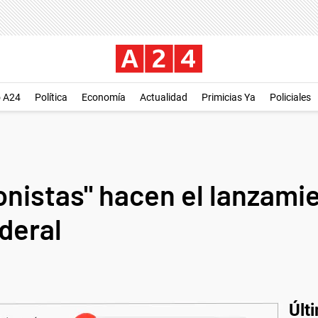
o A24
Política
Economía
Actualidad
Primicias Ya
Policiales
onistas" hacen el lanzami
deral
Últ