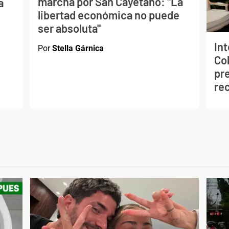
marcha por San Cayetano: "La
a
libertad económica no puede
ser absoluta"
In
Por
Stella Gárnica
Co
pre
re