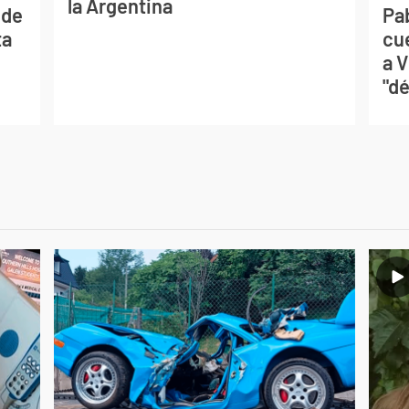
la Argentina
 de
Pa
ta
cu
a V
"dé