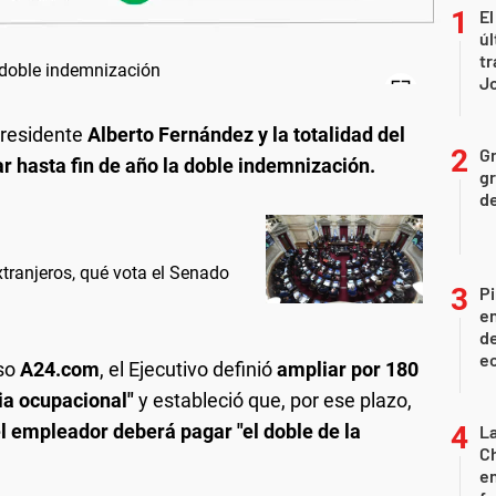
El
úl
tr
J
presidente
Alberto Fernández y la totalidad del
Gr
r hasta fin de año la doble indemnización.
gr
d
extranjeros, qué vota el Senado
Pi
en
de
ec
eso
A24.com
, el Ejecutivo definió
ampliar por 180
ia ocupacional"
y estableció que, por ese plazo,
el empleador deberá pagar "el doble de la
La
Ch
en