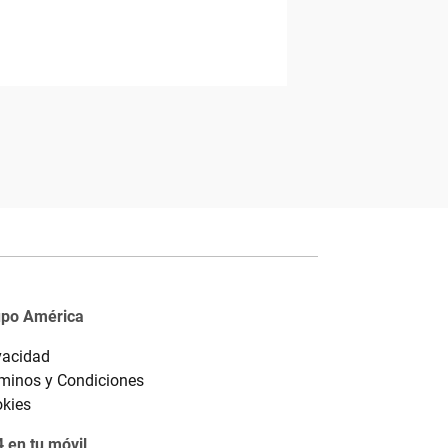
upo América
vacidad
minos y Condiciones
kies
 en tu móvil