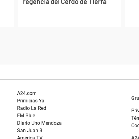
regencia del Cerdo de Tierra
A24.com
Gr
Primicias Ya
Radio La Red
Pri
FM Blue
Tér
Diario Uno Mendoza
Coo
San Juan 8
América TV
A24