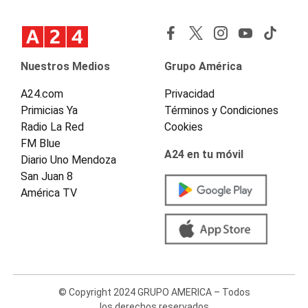
Nuestros Medios
Grupo América
A24.com
Privacidad
Primicias Ya
Términos y Condiciones
Radio La Red
Cookies
FM Blue
A24 en tu móvil
Diario Uno Mendoza
San Juan 8
América TV
© Copyright 2024 GRUPO AMERICA – Todos
los derechos reservados