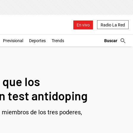
En vivo
Radio La Red
Previsional
Deportes
Trends
 que los
 test antidoping
 a miembros de los tres poderes,