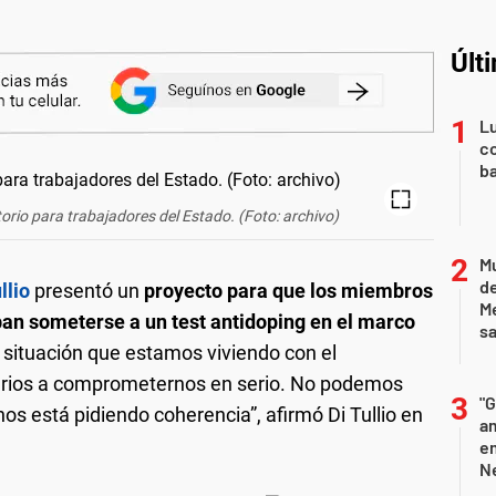
Últ
Lu
co
ba
orio para trabajadores del Estado. (Foto: archivo)
Mu
de
llio
presentó un
proyecto para que los miembros
M
eban someterse a un test antidoping en el marco
sa
a situación que estamos viviendo con el
narios a comprometernos en serio. No podemos
"G
nos está pidiendo coherencia”, afirmó Di Tullio en
am
e
Ne