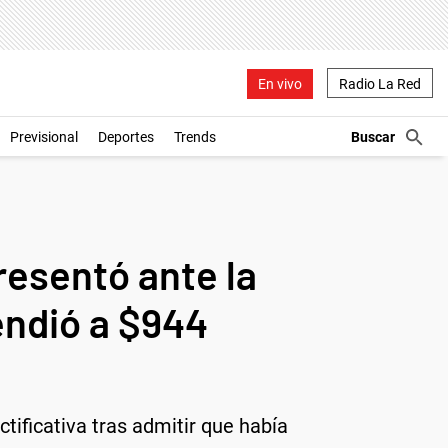
En vivo
Radio La Red
Previsional
Deportes
Trends
resentó ante la
endió a $944
ctificativa tras admitir que había