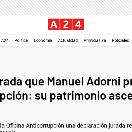
o A24
Política
Economía
Actualidad
Primicias Ya
Policiales
urada que Manuel Adorni p
upción: su patrimonio asc
la Oficina Anticorrupción una declaración jurada re