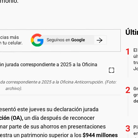
imonio.
Últ
El
úl
tr
J
ada correspondiente a 2025 a la Oficina Anticorrupción. (Foto:
Gr
archivo).
gr
d
resentó este jueves su declaración jurada
ción (OA),
un día después de reconocer
mar parte de sus ahorros en presentaciones
Pi
en
stra un patrimonio superior a los
$944 millones