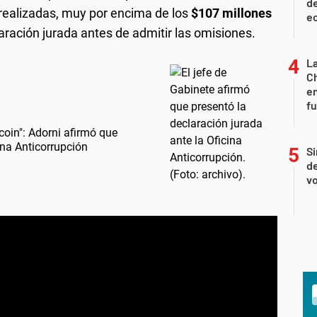
de
 realizadas, muy por encima de los
$107 millones
ec
aración jurada antes de admitir las omisiones.
La
Ch
en
f
oin": Adorni afirmó que
ina Anticorrupción
Si
de
vo