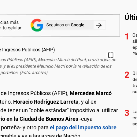
Últ
Ca
si
e
Mo
esos Públicos (AFIP), Mercedes Marcó del Pont, cruzó al jefe de
 y al ex presidente Mauricio Macri por la revaluación de los
porteños. (Foto: archivo)
Di
de
tr
su
l de Ingresos Públicos (AFIP),
Mercedes Marcó
rteño,
Horacio Rodríguez Larreta
, y al ex
e tener un "doble estándar" impositivo al utilizar
La
e
io en la Ciudad de Buenos Aires
-cuya
so
 porteña- y otro para
el pago del impuesto sobre
cipable y va a las arcas de Nación.