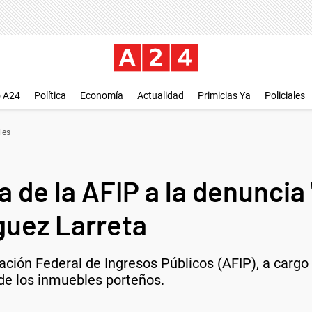
o A24
Política
Economía
Actualidad
Primicias Ya
Policiales
les
 de la AFIP a la denuncia 
guez Larreta
ración Federal de Ingresos Públicos (AFIP), a carg
 de los inmuebles porteños.