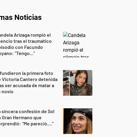
imas Noticias
ndela Arizaga rompió el
lencio tras el traumático
pisodio con Facundo
yano: "Tengo..."
fundieron la primera foto
 Victoria Cantero detenida
as ser acusada de matar a
 novio
 sincera confesión de Sol
n Gran Hermano que
rprendió: "Me pareció...."