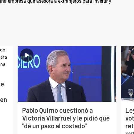
a empresa que asesora a extranjeros para invertir y
ue
 en
Pablo Quirno cuestionó a
Ley
Victoria Villarruel y le pidió que
vot
"dé un paso al costado"
ret
ex