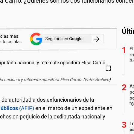
isa Carrió. ¿Quiénes son los dos funcionarios cond
Últ
El
r
Ga
da nacional y referente opositora Elisa Carrió. (Foto: Archivo)
An
po
po
 de autoridad a dos exfuncionarios de la
"S
Públicos
(AFIP)
en el marco de un expediente en
chos en perjuicio de la exdiputada nacional y
Tr
e