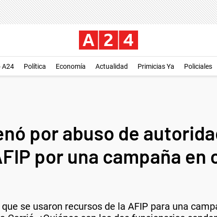
o A24
Política
Economía
Actualidad
Primicias Ya
Policiales
enó por abuso de autorida
AFIP por una campaña en c
 que se usaron recursos de la AFIP para una campa