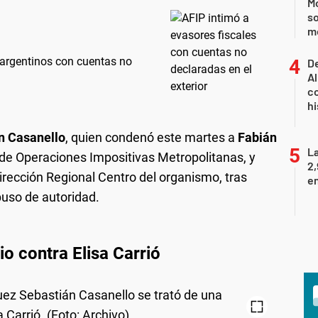
Mo
so
m
 argentinos con cuentas no
De
Al
co
hi
n Casanello
, quien condenó este martes a
Fabián
La
 de Operaciones Impositivas Metropolitanas, y
2,
 Dirección Regional Centro del organismo, tras
en
buso de autoridad.
o contra Elisa Carrió