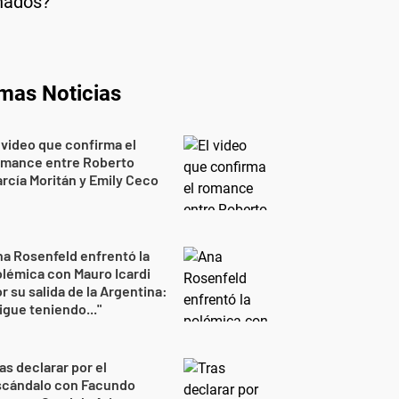
enados?
imas Noticias
 video que confirma el
omance entre Roberto
rcía Moritán y Emily Ceco
a Rosenfeld enfrentó la
lémica con Mauro Icardi
r su salida de la Argentina:
igue teniendo..."
as declarar por el
scándalo con Facundo