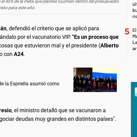
ió el 45% de la meta que planteó Guzmán dentro del presupuesto
úl
isto para este año.
b
rí
mán
, defendió el criterio que se aplicó para
El
Ma
ándalo por el vacunatorio VIP.
"Es un proceso que
L
osas que estuvieron mal y el presidente (
Alberto
ar
ogo con
A24
.
 de la Espriella asumió como
resio
, el ministro detalló que se vacunaron a
egociar deudas muy grandes en distintos países".