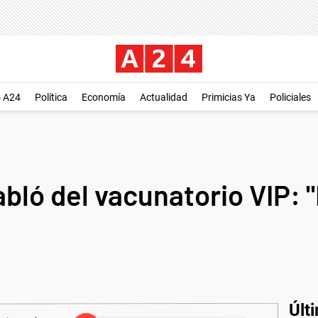
o A24
Política
Economía
Actualidad
Primicias Ya
Policiales
ló del vacunatorio VIP: "
Últ