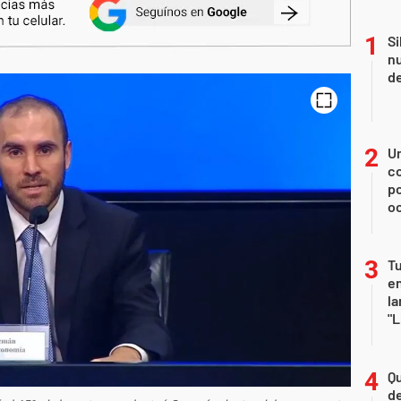
Si
nu
de
U
co
p
o
Tu
en
la
"L
Qu
de