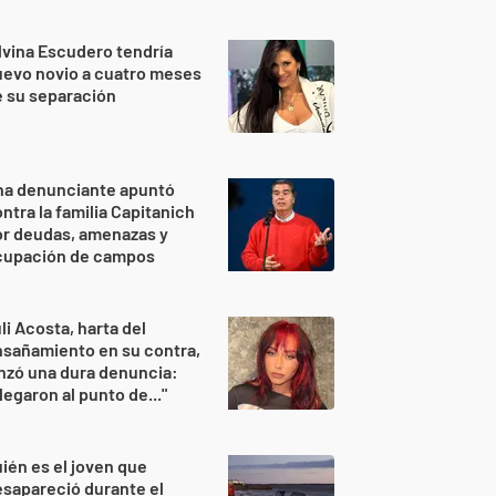
lvina Escudero tendría
evo novio a cuatro meses
 su separación
na denunciante apuntó
ntra la familia Capitanich
or deudas, amenazas y
cupación de campos
li Acosta, harta del
sañamiento en su contra,
nzó una dura denuncia:
legaron al punto de..."
ién es el joven que
sapareció durante el