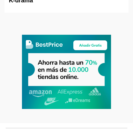
K-drama