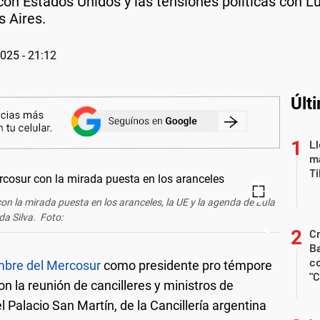
con Estados Unidos y las tensiones políticas con L
 Aires.
2025 - 21:12
Últ
Ll
ma
T
on la mirada puesta en los aranceles, la UE y la agenda de Lula
da Silva. Foto:
Cr
Ba
c
bre del Mercosur
como presidente pro témpore
"C
on la reunión de cancilleres y ministros de
 Palacio San Martín, de la Cancillería argentina