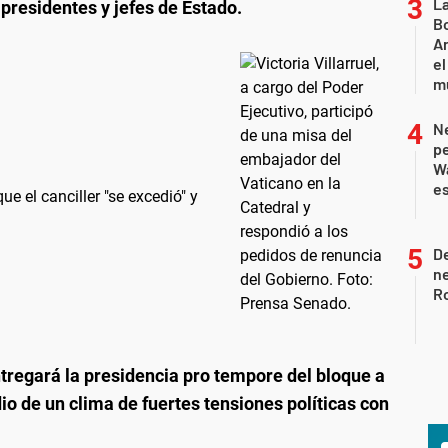
L
 presidentes y jefes de Estado.
Bo
Ar
el
m
Ne
pe
W
e
ue el canciller "se excedió" y
De
ne
Ro
ntregará la presidencia pro tempore del bloque a
dio de un clima de fuertes tensiones políticas con