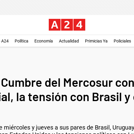
o A24
Política
Economía
Actualidad
Primicias Ya
Policiales
a Cumbre del Mercosur con
l, la tensión con Brasil y
e miércoles y jueves a sus pares de Brasil, Uruguay,