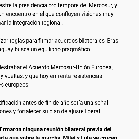
stre la presidencia pro tempore del Mercosur, y
 un encuentro en el que confluyen visiones muy
r la integración regional.
zar reglas para firmar acuerdos bilaterales, Brasil
aguay busca un equilibrio pragmático.
d destrabar el Acuerdo Mercosur-Unión Europea,
y vueltas, y que hoy enfrenta resistencias
ses europeos.
ficación antes de fin de año sería una señal
ones y fortalecer su plan de ajuste liberal.
irmaron ninguna reunión bilateral previa del
rta que sobre la marcha, Milei y Lula se crucen