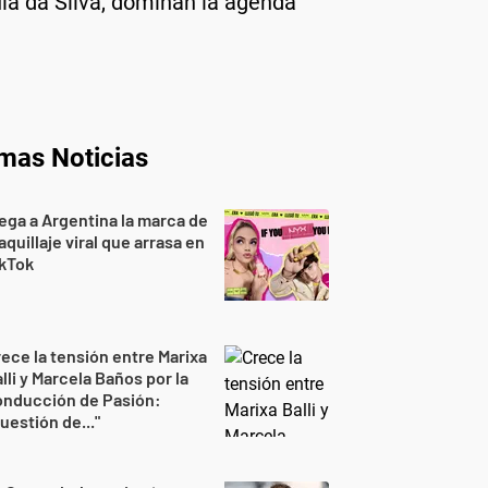
ula da Silva, dominan la agenda
imas Noticias
ega a Argentina la marca de
quillaje viral que arrasa en
ikTok
ece la tensión entre Marixa
lli y Marcela Baños por la
onducción de Pasión:
uestión de..."