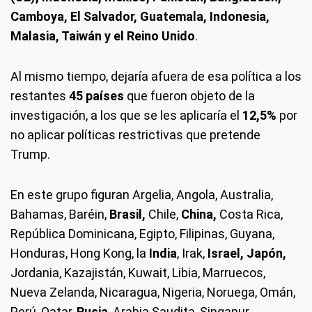
Camboya, El Salvador, Guatemala, Indonesia,
Malasia, Taiwán y el Reino Unido
.
Al mismo tiempo, dejaría afuera de esa política a los
restantes
45 países
que fueron objeto de la
investigación, a los que se les aplicaría el
12,5%
por
no aplicar políticas restrictivas que pretende
Trump.
En este grupo figuran Argelia, Angola, Australia,
Bahamas, Baréin,
Brasil,
Chile,
China,
Costa Rica,
República Dominicana, Egipto, Filipinas, Guyana,
Honduras, Hong Kong, la
India
, Irak,
Israel, Japón,
Jordania, Kazajistán, Kuwait, Libia, Marruecos,
Nueva Zelanda, Nicaragua, Nigeria, Noruega, Omán,
Perú, Qatar,
Rusia
, Arabia Saudita, Singapur,