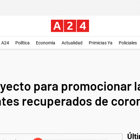
o A24
Política
Economía
Actualidad
Primicias Ya
Policiales
yecto para promocionar l
tes recuperados de coro
Últ