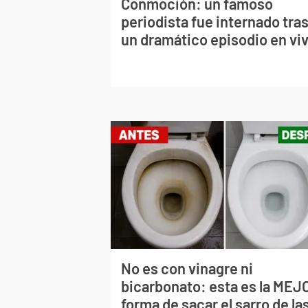
Conmoción: un famoso
periodista fue internado tra
un dramático episodio en vi
No es con vinagre ni
bicarbonato: esta es la MEJ
forma de sacar el sarro de la