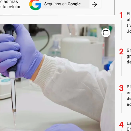
El
úl
tr
J
Gr
gr
d
Pi
en
de
ec
La
Ch