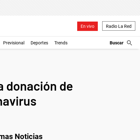
En vivo
Radio La Red
Previsional
Deportes
Trends
a donación de
navirus
imas Noticias