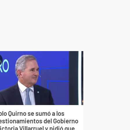
blo Quirno se sumó a los
estionamientos del Gobierno
ictoria Villarruel y pidió que