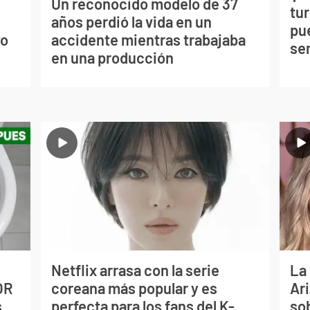
Un reconocido modelo de 37
tu
s
años perdió la vida en un
pu
vo
accidente mientras trabajaba
se
en una producción
Netflix arrasa con la serie
La
OR
coreana más popular y es
Ari
s
perfecta para los fans del K-
so