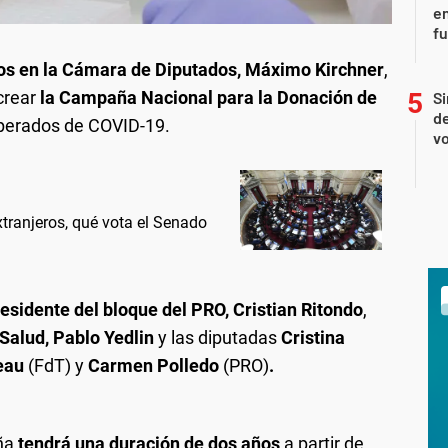
en
f
Todos en la Cámara de Diputados, Máximo Kirchner
,
crear
la Campaña Nacional para la Donación de
Si
de
perados de COVID-19.
vo
extranjeros, qué vota el Senado
esidente del bloque del PRO, Cristian Ritondo
,
Salud, Pablo Yedlin
y las diputadas
Cristina
eau
(FdT) y
Carmen Polledo
(PRO)
.
aña
tendrá una duración de dos años
a partir de