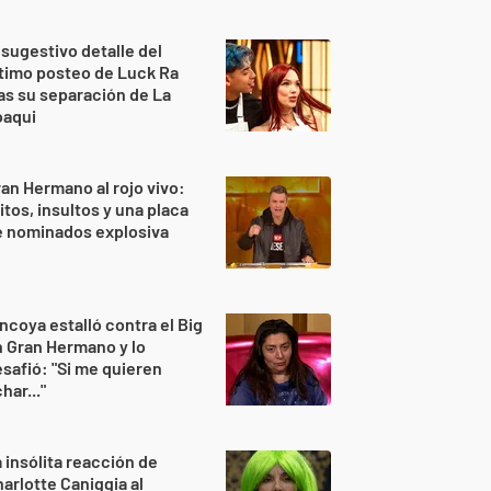
 sugestivo detalle del
timo posteo de Luck Ra
as su separación de La
oaqui
an Hermano al rojo vivo:
itos, insultos y una placa
e nominados explosiva
ncoya estalló contra el Big
 Gran Hermano y lo
safió: "Si me quieren
har..."
 insólita reacción de
arlotte Caniggia al