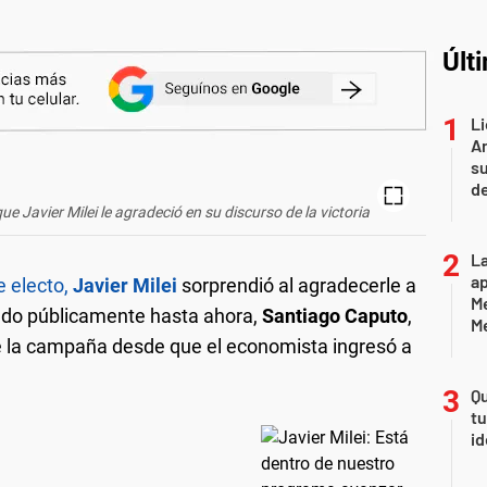
Últ
Li
Ar
su
d
e Javier Milei le agradeció en su discurso de la victoria
La
ap
e electo,
Javier Milei
sorprendió al agradecerle a
Me
ado públicamente hasta ahora,
Santiago Caputo
,
M
e la campaña desde que el economista ingresó a
Qu
tu
id