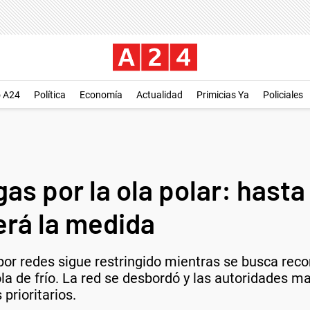
o A24
Política
Economía
Actualidad
Primicias Ya
Policiales
gas por la ola polar: hast
rá la medida
 por redes sigue restringido mientras se busca re
ola de frío. La red se desbordó y las autoridades 
prioritarios.