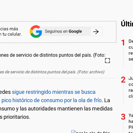
Últ
De
c
re
s
 de servicio de distintos puntos del país. (Foto: archivo)
Ju
co
ra
redes
sigue restringido mientras se busca
c
ico histórico de consumo por la ola de frío
. La
onsumo y las autoridades mantienen las medidas
Ya
 prioritarios.
ha
P
te