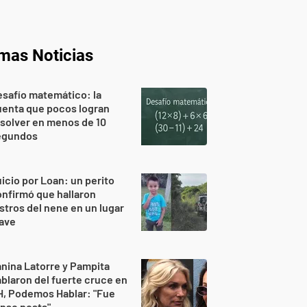
imas Noticias
safío matemático: la
uenta que pocos logran
solver en menos de 10
egundos
icio por Loan: un perito
nfirmó que hallaron
stros del nene en un lugar
lave
nina Latorre y Pampita
blaron del fuerte cruce en
H, Podemos Hablar: "Fue
nso posta"