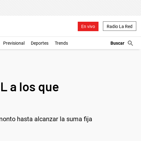
En vivo
Radio La Red
Previsional
Deportes
Trends
 a los que
monto hasta alcanzar la suma fija