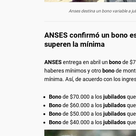
Anses destina un bono variable a ju
ANSES confirmó un bono esp
superen la mínima
ANSES
entrega en abril un
bono
de $7
haberes mínimos y otro
bono
de monto
mínima. Así, de acuerdo con los ingres
B
ono
de $70.000 a los
jubilados
que
Bono
de $60.000 a los
jubilados
que
Bono
de $50.000 a los
jubilados
que
Bono
de $40.000 a los
jubilados
que