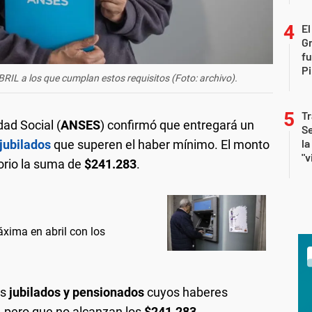
El
G
fu
Pi
 a los que cumplan estos requisitos (Foto: archivo).
Tr
ad Social (
ANSES
) confirmó que entregará un
Se
la
jubilados
que superen el haber mínimo. El monto
"v
torio la suma de
$241.283
.
ima en abril con los
os
jubilados y pensionados
cuyos haberes
,
pero que no alcanzan los
$241.283.