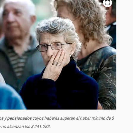
os y pensionados
cuyos haberes superan el haber mínimo de $
 no alcanzan los $ 241.283.