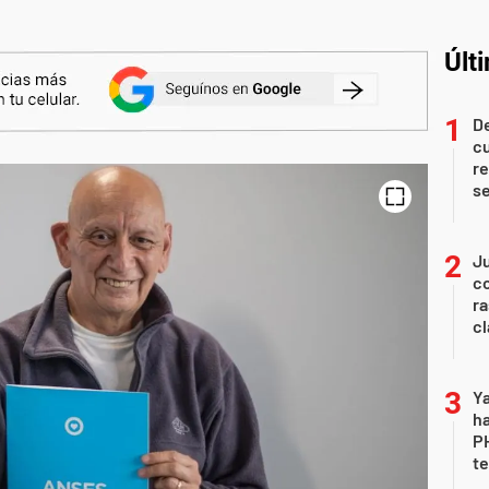
Últ
De
c
re
s
Ju
co
ra
c
Ya
ha
P
te