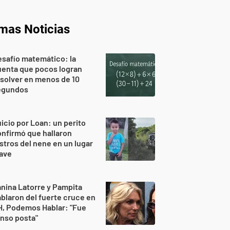
imas Noticias
safío matemático: la
uenta que pocos logran
solver en menos de 10
egundos
icio por Loan: un perito
nfirmó que hallaron
stros del nene en un lugar
lave
nina Latorre y Pampita
blaron del fuerte cruce en
H, Podemos Hablar: "Fue
nso posta"