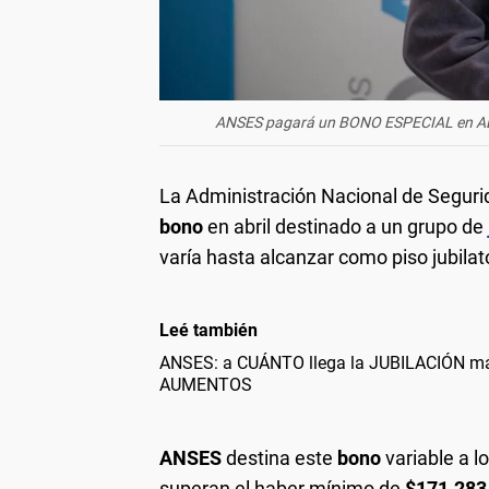
ANSES pagará un BONO ESPECIAL en ABRIL
La Administración Nacional de Segurid
bono
en abril destinado a un grupo de
varía hasta alcanzar como piso jubila
Leé también
ANSES: a CUÁNTO llega la JUBILACIÓN máx
AUMENTOS
ANSES
destina este
bono
variable a l
superan el haber mínimo de
$171.283