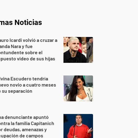
imas Noticias
uro Icardi volvió a cruzar a
nda Nara y fue
ontundente sobre el
puesto video de sus hijas
lvina Escudero tendría
evo novio a cuatro meses
 su separación
na denunciante apuntó
ntra la familia Capitanich
or deudas, amenazas y
cupación de campos