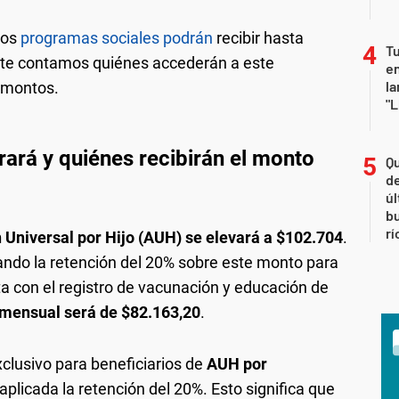
tos
programas sociales podrán
recibir hasta
Tu
 te contamos quiénes accederán a este
en
la
 montos.
"L
rará y quiénes recibirán el monto
Qu
de
úl
b
rí
 Universal por Hijo (AUH) se elevará a $102.704
.
ando la retención del 20% sobre este monto para
a con el registro de vacunación y educación de
 mensual será de $82.163,20
.
clusivo para beneficiarios de
AUH por
aplicada la retención del 20%. Esto significa que