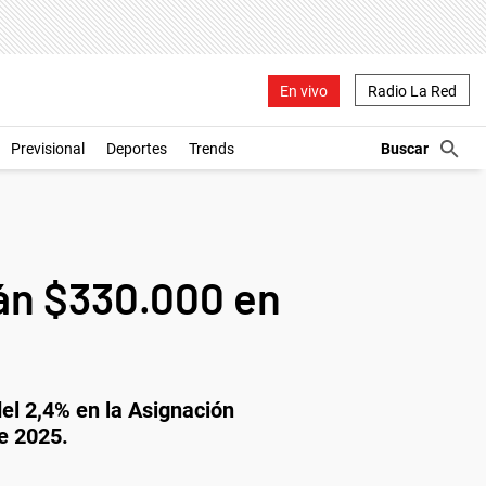
En vivo
Radio La Red
Previsional
Deportes
Trends
rán $330.000 en
el 2,4% en la Asignación
de 2025.