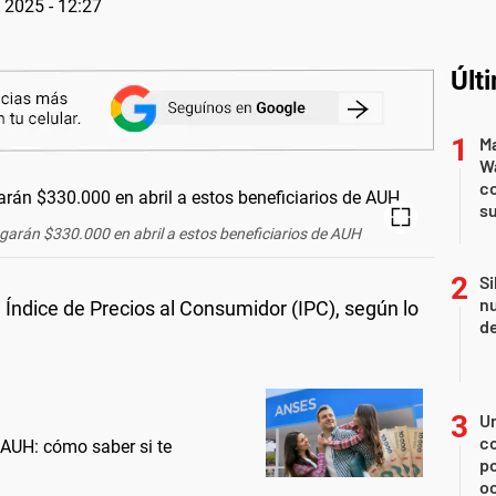
 2025 - 12:27
Últ
Ma
Wa
c
su
egarán $330.000 en abril a estos beneficiarios de AUH
Si
nu
l Índice de Precios al Consumidor (IPC), según lo
de
U
co
AUH: cómo saber si te
p
o