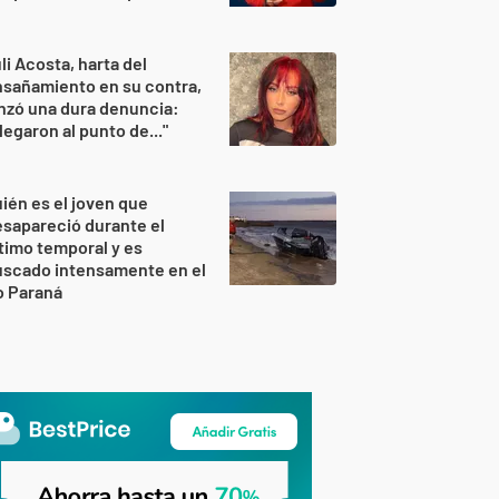
li Acosta, harta del
sañamiento en su contra,
nzó una dura denuncia:
legaron al punto de..."
ién es el joven que
sapareció durante el
timo temporal y es
uscado intensamente en el
o Paraná