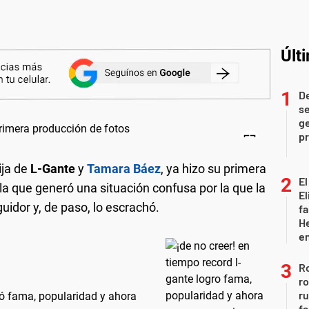
Últ
D
se
ge
pr
ija de
L-Gante
y
Tamara Báez
, ya hizo su primera
El
la que generó una situación confusa por la que la
El
idor y, de paso, lo escrachó.
fa
He
e
Ro
ro
r
ró fama, popularidad y ahora
fa