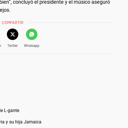
o bien”, concluyó el presidente y el músico aseguró
ejos.
COMPARTIR
k
Twitter
Whatsapp
de L-gante
via y su hija Jamaica