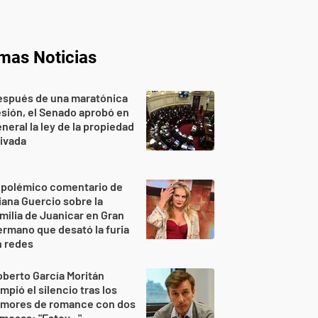
imas Noticias
espués de una maratónica
sión, el Senado aprobó en
neral la ley de la propiedad
ivada
 polémico comentario de
iana Guercio sobre la
milia de Juanicar en Gran
rmano que desató la furia
n redes
berto García Moritán
mpió el silencio tras los
umores de romance con dos
mosas: "Estoy..."