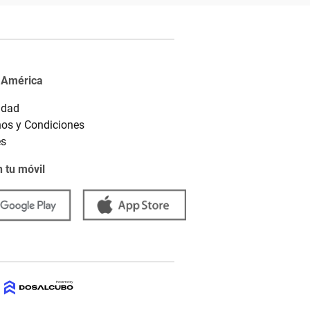
 América
idad
os y Condiciones
es
 tu móvil