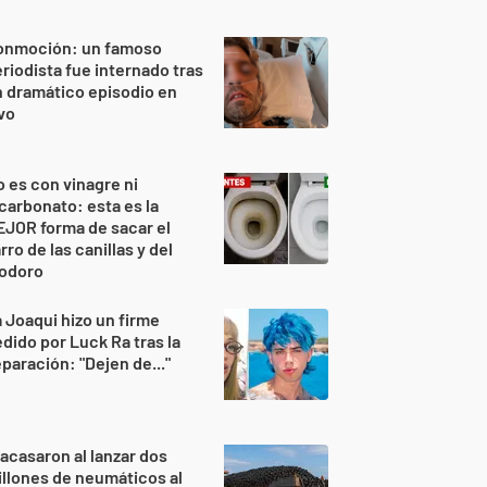
onmoción: un famoso
riodista fue internado tras
 dramático episodio en
vo
 es con vinagre ni
carbonato: esta es la
JOR forma de sacar el
rro de las canillas y del
nodoro
 Joaqui hizo un firme
dido por Luck Ra tras la
paración: "Dejen de..."
acasaron al lanzar dos
llones de neumáticos al