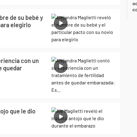
oc
c
mbre de su bebé y
ara elegirlo
eriencia con un
de quedar
tojo que le dio