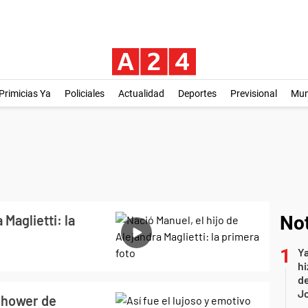
Primicias Ya
Policiales
Actualidad
Deportes
Previsional
Mu
 Maglietti: la
Not
Ya
hi
de
Jo
 shower de