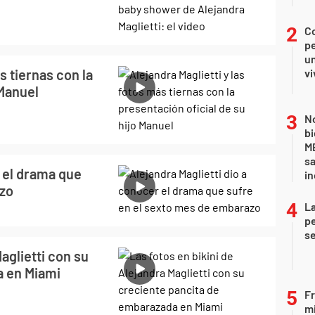
C
pe
un
s tiernas con la
vi
 Manuel
No
bi
ME
sa
r el drama que
i
azo
La
pe
se
aglietti con su
a en Miami
Fr
mi