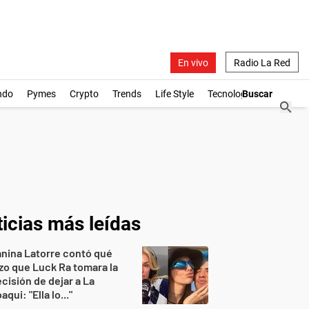
En vivo
Radio La Red
ndo
Pymes
Crypto
Trends
Life Style
Tecnología
icias más leídas
nina Latorre contó qué
zo que Luck Ra tomara la
cisión de dejar a La
aqui: "Ella lo..."