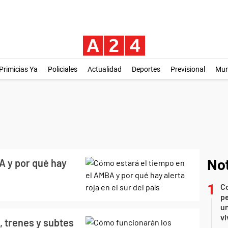
Primicias Ya
Policiales
Actualidad
Deportes
Previsional
Mu
A y por qué hay
Not
C
pe
un
vi
, trenes y subtes