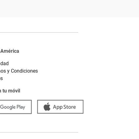
 América
idad
os y Condiciones
es
 tu móvil