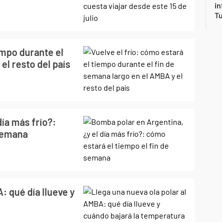
in
Tu
empo durante el
el resto del país
ía más frío?:
 semana
: qué día llueve y