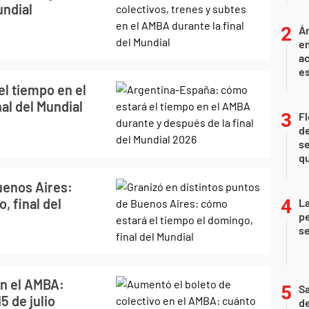
undial
Án
e
ac
e
l tiempo en el
al del Mundial
Fl
de
se
qu
uenos Aires:
, final del
La
pe
se
en el AMBA:
Sa
5 de julio
de