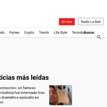
En vivo
Radio La Red
ndo
Pymes
Crypto
Trends
Life Style
Tecnología
icias más leídas
onmoción: un famoso
riodista fue internado tras
 dramático episodio en
vo