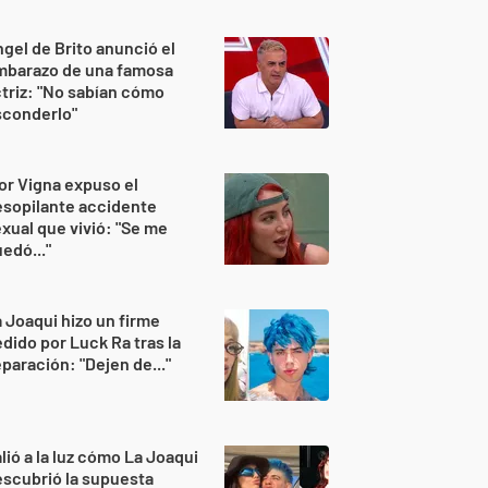
gel de Brito anunció el
mbarazo de una famosa
triz: "No sabían cómo
sconderlo"
or Vigna expuso el
sopilante accidente
xual que vivió: "Se me
edó..."
 Joaqui hizo un firme
dido por Luck Ra tras la
paración: "Dejen de..."
lió a la luz cómo La Joaqui
scubrió la supuesta