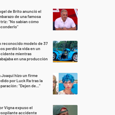
gel de Brito anunció el
mbarazo de una famosa
triz: "No sabían cómo
sconderlo"
n reconocido modelo de 37
os perdió la vida en un
ccidente mientras
abajaba en una producción
 Joaqui hizo un firme
dido por Luck Ra tras la
paración: "Dejen de..."
or Vigna expuso el
sopilante accidente