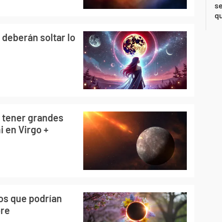
se
qu
 deberán soltar lo
a tener grandes
 en Virgo +
nos que podrían
bre