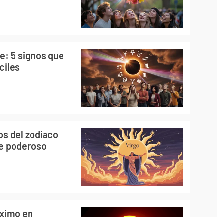
re: 5 signos que
ciles
nos del zodiaco
te poderoso
óximo en