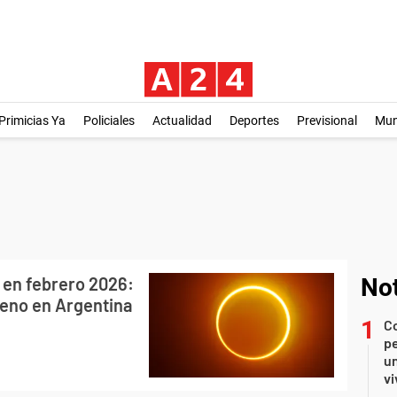
Primicias Ya
Policiales
Actualidad
Deportes
Previsional
Mu
" en febrero 2026:
Not
meno en Argentina
C
pe
un
vi