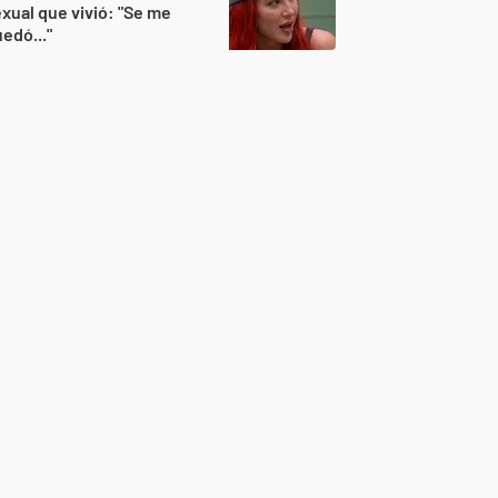
xual que vivió: "Se me
edó..."