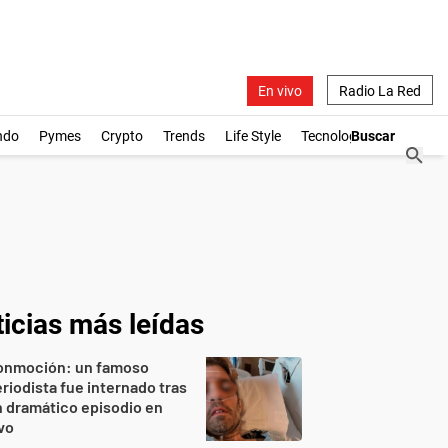
En vivo
Radio La Red
ndo
Pymes
Crypto
Trends
Life Style
Tecnología
icias más leídas
onmoción: un famoso
riodista fue internado tras
 dramático episodio en
vo