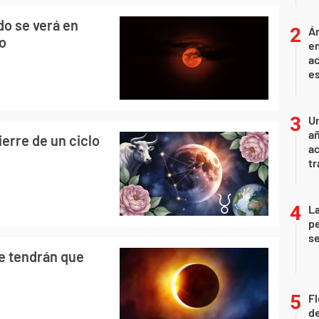
do se verá en
Án
go
e
ac
e
U
añ
ierre de un ciclo
a
tr
La
pe
se
ue tendrán que
Fl
de