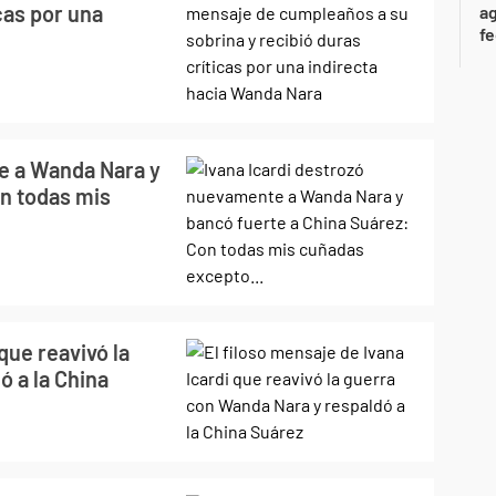
icas por una
ag
f
e a Wanda Nara y
on todas mis
que reavivó la
 a la China