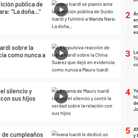
rición pública de
ra: "La doña..."
Án
e
ac
e
ardi sobre la
La
cia como nunca a
Ti
co
l silencio y
Ya
hi
 con sus hijos
de
Jo
A
je de cumpleaños
y 