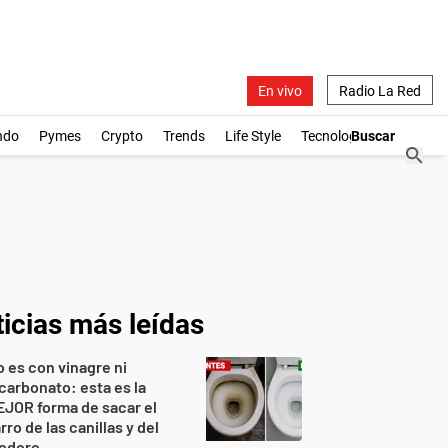
En vivo
Radio La Red
ndo
Pymes
Crypto
Trends
Life Style
Tecnología
icias más leídas
 es con vinagre ni
carbonato: esta es la
JOR forma de sacar el
rro de las canillas y del
nodoro