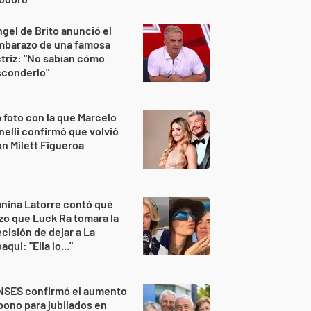
gel de Brito anunció el
mbarazo de una famosa
triz: "No sabían cómo
sconderlo"
 foto con la que Marcelo
nelli confirmó que volvió
n Milett Figueroa
nina Latorre contó qué
zo que Luck Ra tomara la
cisión de dejar a La
aqui: "Ella lo..."
NSES confirmó el aumento
bono para jubilados en