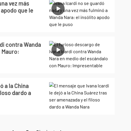
 una vez más
o apodo que le
rdi contra Wanda
n Mauro:
ó a la China
iloso dardo a