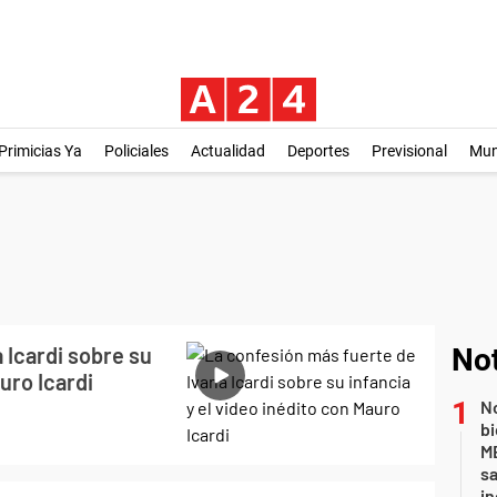
Primicias Ya
Policiales
Actualidad
Deportes
Previsional
Mu
 Icardi sobre su
Not
uro Icardi
No
bi
ME
sa
i