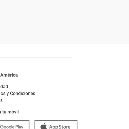
 América
idad
os y Condiciones
es
 tu móvil