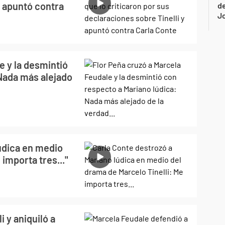
y apuntó contra
de
Jo
e y la desmintió
"Nada más alejado
údica en medio
 importa tres..."
i y aniquiló a