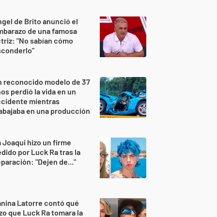
gel de Brito anunció el
mbarazo de una famosa
triz: "No sabían cómo
sconderlo"
n reconocido modelo de 37
os perdió la vida en un
ccidente mientras
abajaba en una producción
 Joaqui hizo un firme
dido por Luck Ra tras la
paración: "Dejen de..."
nina Latorre contó qué
zo que Luck Ra tomara la