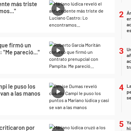
ente más triste
mos..."
Án
e
ac
e
que firmó un
U
 "Me pareció..."
añ
a
tr
pi le puso los
La
pe
 van a las manos
se
Ya
 criticaron por
hi