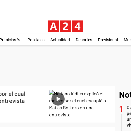
Primicias Ya
Policiales
Actualidad
Deportes
Previsional
Mu
por el cual
Not
entrevista
C
pe
un
vi