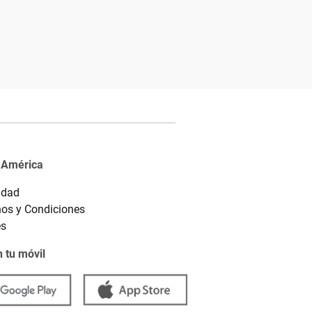
 América
idad
os y Condiciones
es
 tu móvil