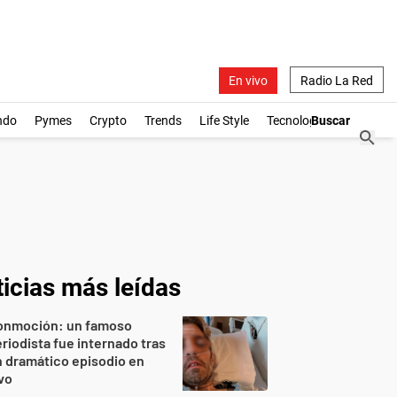
En vivo
Radio La Red
ndo
Pymes
Crypto
Trends
Life Style
Tecnología
icias más leídas
onmoción: un famoso
riodista fue internado tras
 dramático episodio en
vo