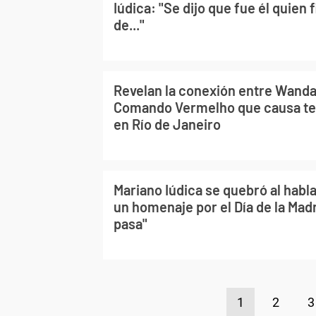
Iúdica: "Se dijo que fue él quien f
de..."
Revelan la conexión entre Wanda 
Comando Vermelho que causa te
en Río de Janeiro
Mariano Iúdica se quebró al habla
un homenaje por el Día de la Mad
pasa"
1
2
3