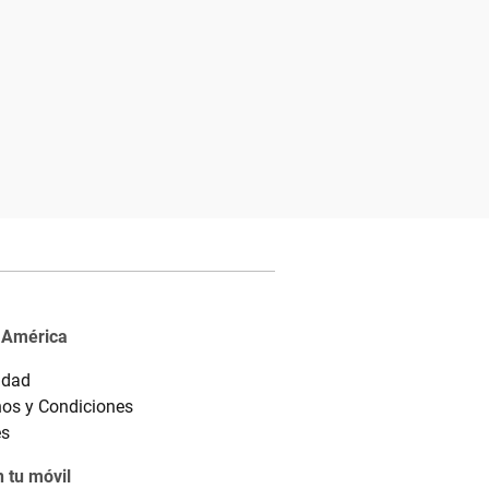
 América
idad
os y Condiciones
es
 tu móvil