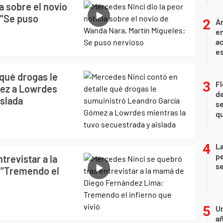
a sobre el novio
 "Se puso
Án
e
ac
e
qué drogas le
Fl
mez a Lowrdes
de
islada
se
qu
La
pe
trevistar a la
se
 "Tremendo el
U
añ