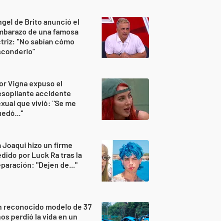
gel de Brito anunció el
mbarazo de una famosa
triz: "No sabían cómo
sconderlo"
or Vigna expuso el
sopilante accidente
xual que vivió: "Se me
edó..."
 Joaqui hizo un firme
dido por Luck Ra tras la
paración: "Dejen de..."
n reconocido modelo de 37
os perdió la vida en un