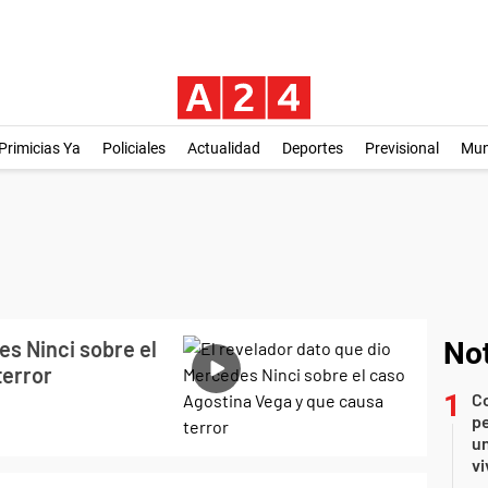
Primicias Ya
Policiales
Actualidad
Deportes
Previsional
Mu
es Ninci sobre el
Not
terror
C
pe
un
vi