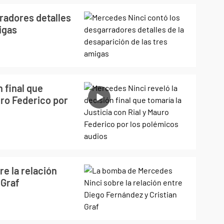
radores detalles
igas
 final que
uro Federico por
e la relación
 Graf