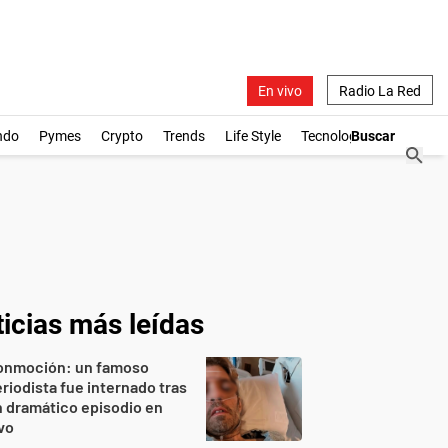
En vivo
Radio La Red
ndo
Pymes
Crypto
Trends
Life Style
Tecnología
icias más leídas
onmoción: un famoso
riodista fue internado tras
 dramático episodio en
vo