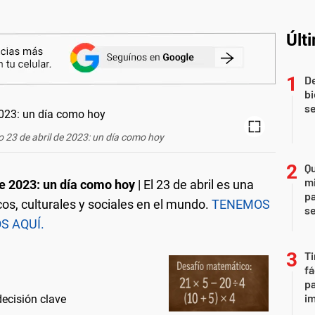
Últ
De
bi
se
 23 de abril de 2023: un día como hoy
Qu
mi
e 2023: un día como hoy
| El 23 de abril es una
pa
os, culturales y sociales en el mundo.
TENEMOS
s
S AQUÍ.
Ti
fá
pa
i
decisión clave