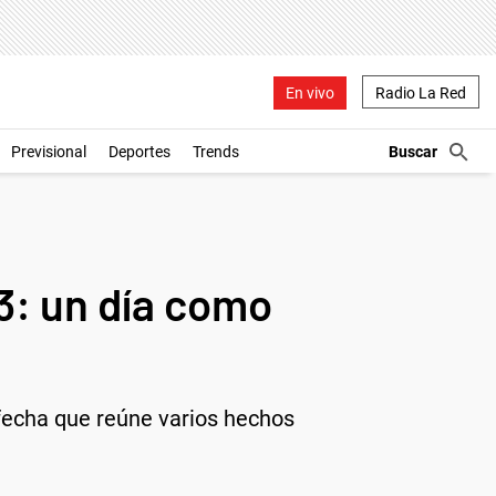
En vivo
Radio La Red
Previsional
Deportes
Trends
3: un día como
 fecha que reúne varios hechos