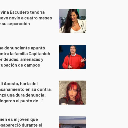
lvina Escudero tendría
evo novio a cuatro meses
 su separación
na denunciante apuntó
ntra la familia Capitanich
or deudas, amenazas y
cupación de campos
li Acosta, harta del
sañamiento en su contra,
nzó una dura denuncia:
legaron al punto de..."
ién es el joven que
sapareció durante el