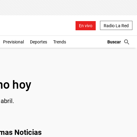
En vivo
Radio La Red
Previsional
Deportes
Trends
mo hoy
abril.
imas Noticias