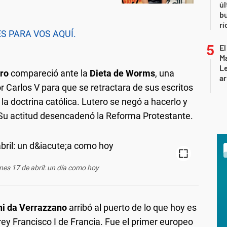
úl
b
rí
 PARA VOS AQUÍ.
El
Ma
L
ro
compareció ante la
Dieta de Worms
, una
ar
Carlos V para que se retractara de sus escritos
la doctrina católica. Lutero se negó a hacerlo y
Su actitud desencadenó la Reforma Protestante.
nes 17 de abril: un día como hoy
i da Verrazzano
arribó al puerto de lo que hoy es
 rey Francisco I de Francia. Fue el primer europeo