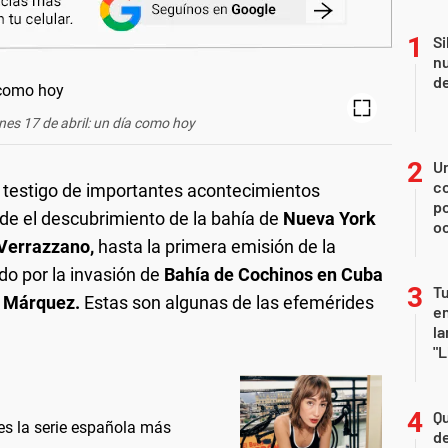
Si
nu
de
nes 17 de abril: un día como hoy
U
co
do testigo de importantes acontecimientos
p
esde el descubrimiento de la bahía de
Nueva York
o
Verrazzano,
hasta la primera emisión de la
do por la invasión de
Bahía de Cochinos en Cuba
Tu
a Márquez.
Estas son algunas de las efemérides
en
la
"L
Qu
 es la serie española más
de