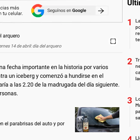
Últ
La
po
re
te
ernes 14 de abril: día del arquero
Tr
ne
na fecha importante en la historia por varios
ca
ra un iceberg y comenzó a hundirse en el
la
ría a las 2.20 de la madrugada del día siguiente.
rsonas.
Lo
Mu
pa
sa
 el parabrisas del auto y por
Ll