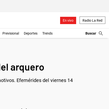
En vivo
Radio La Red
Previsional
Deportes
Trends
del arquero
motivos. Efemérides del viernes 14