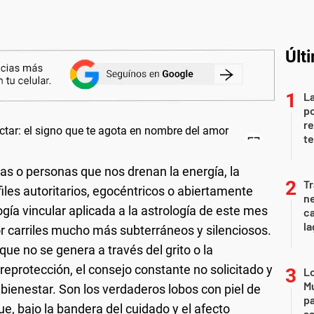
Últ
La
po
re
te
s o personas que nos drenan la energía, la
Tr
iles autoritarios, egocéntricos o abiertamente
ne
ogía vincular aplicada a la astrología de este mes
ca
la
or carriles mucho más subterráneos y silenciosos.
que no se genera a través del grito o la
breprotección, el consejo constante no solicitado y
Lo
Mu
bienestar. Son los verdaderos lobos con piel de
pa
e, bajo la bandera del cuidado y el afecto
sa