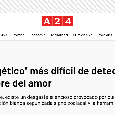
o A24
Política
Economía
Actualidad
Primicias Ya
Policiales
ético" más difícil de dete
re del amor
te, existe un desgaste silencioso provocado por qui
ón blanda según cada signo zodiacal y la herramie
.