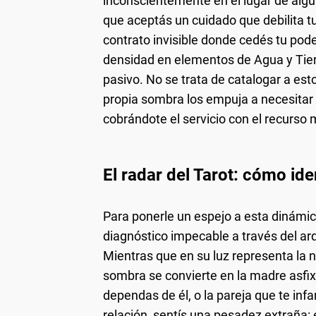
inconscientemente en el lugar de algui
que aceptás un cuidado que debilita t
contrato invisible donde cedés tu poder
densidad en elementos de Agua y Tier
pasivo. No se trata de catalogar a es
propia sombra los empuja a necesitar 
cobrándote el servicio con el recurso m
El radar del Tarot: cómo iden
Para ponerle un espejo a esta dinámic
diagnóstico impecable a través del ar
Mientras que en su luz representa la n
sombra se convierte en la madre asfixi
dependas de él, o la pareja que te inf
relación, sentís una pesadez extraña