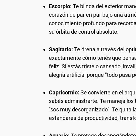
Escorpio:
Te blinda del exterior mane
corazón de par en par bajo una atmó
conocimiento profundo para recordar
su órbita de control absoluto.
Sagitario:
Te drena a través del opt
exactamente cómo tenés que pensar 
feliz. Si estás triste o cansado, inv
alegría artificial porque "todo pasa p
Capricornio:
Se convierte en el arqu
sabés administrarte. Te maneja los 
"sos muy desorganizado". Te quita la
estándares de productividad, transf
Acuario:
Te protege desapegándote d