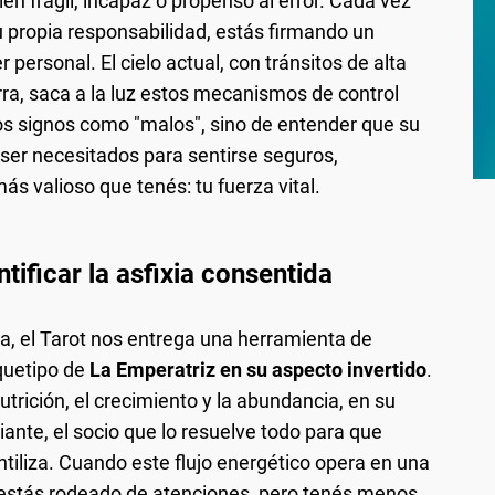
en frágil, incapaz o propenso al error. Cada vez
u propia responsabilidad, estás firmando un
 personal. El cielo actual, con tránsitos de alta
ra, saca a la luz estos mecanismos de control
tos signos como "malos", sino de entender que su
ser necesitados para sentirse seguros,
ás valioso que tenés: tu fuerza vital.
tificar la asfixia consentida
a, el Tarot nos entrega una herramienta de
quetipo de
La Emperatriz en su aspecto invertido
.
utrición, el crecimiento y la abundancia, en su
ante, el socio que lo resuelve todo para que
antiliza. Cuando este flujo energético opera en una
: estás rodeado de atenciones, pero tenés menos