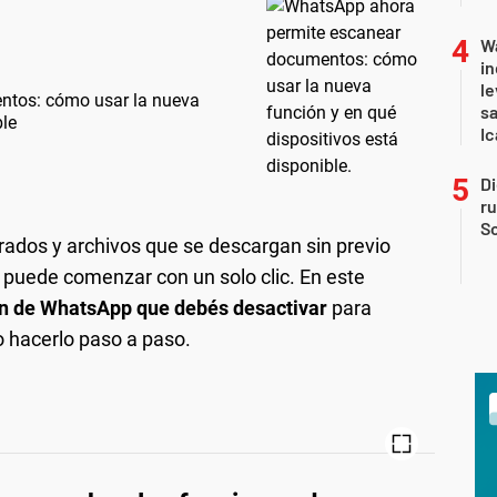
Wa
in
le
ntos: cómo usar la nueva
sa
ble
Ic
Di
r
So
rados y archivos que se descargan sin previo
 puede comenzar con un solo clic. En este
ón de WhatsApp que debés desactivar
para
 hacerlo paso a paso.