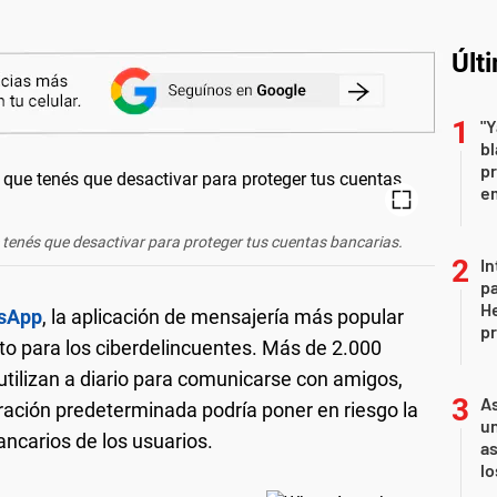
Últ
"Y
b
pr
em
 tenés que desactivar para proteger tus cuentas bancarias.
In
pa
He
sApp
, la aplicación de mensajería más popular
pr
to para los ciberdelincuentes. Más de 2.000
utilizan a diario para comunicarse con amigos,
As
uración predeterminada podría poner en riesgo la
un
ancarios de los usuarios.
as
l