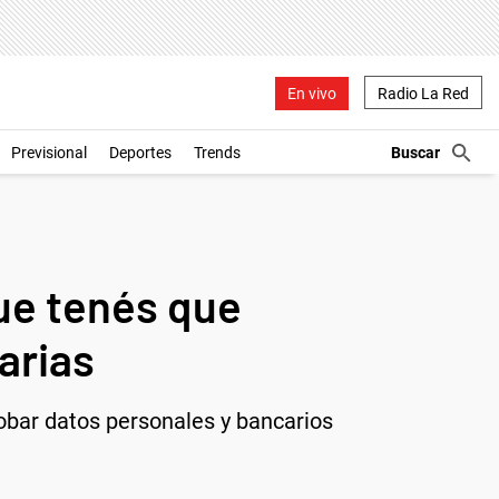
En vivo
Radio La Red
Previsional
Deportes
Trends
ue tenés que
arias
bar datos personales y bancarios