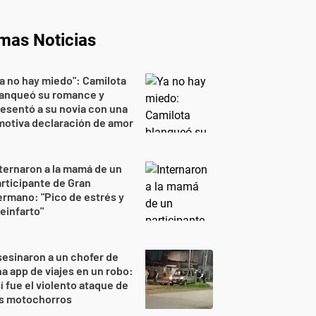
imas Noticias
a no hay miedo": Camilota
lanqueó su romance y
esentó a su novia con una
otiva declaración de amor
ternaron a la mamá de un
rticipante de Gran
rmano: "Pico de estrés y
einfarto"
esinaron a un chofer de
a app de viajes en un robo:
í fue el violento ataque de
os motochorros