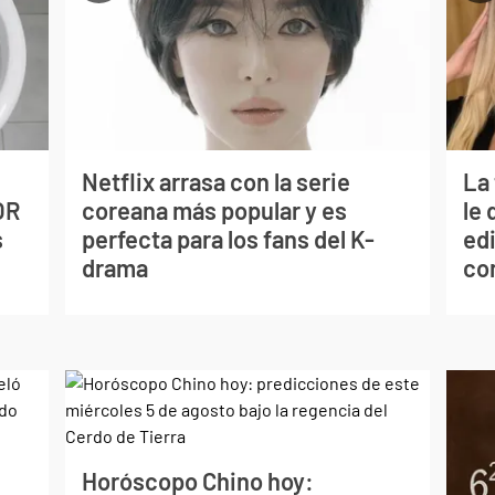
Netflix arrasa con la serie
La
OR
coreana más popular y es
le 
s
perfecta para los fans del K-
edi
drama
co
Horóscopo Chino hoy: