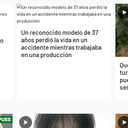
Un reconocido modelo de 37
s
años perdió la vida en un
vo
accidente mientras trabajaba
en una producción
Qué
tu
pu
se