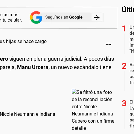
Últ
Un
de
me
in
"M
bero
siguen en plena guerra judicial. A pocos días
Ba
pareja,
Manu Urcera,
un nuevo escándalo tiene
re
co
fi
E
L
qu
re Nicole Neumann e Indiana
pa
ti