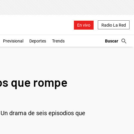
En vivo
Radio La Red
Previsional
Deportes
Trends
los que rompe
l. Un drama de seis episodios que