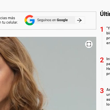
Últ
"Y
b
pr
em
In
pa
He
pr
As
un
as
l