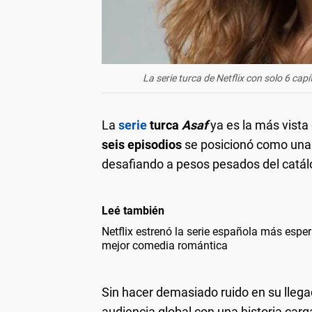
La serie turca de Netflix con solo 6 cap
La
serie
turca
Asaf
ya es la más vist
seis episodios
se posicionó como una 
desafiando a pesos pesados del catálo
Leé también
Netflix estrenó la serie española más esper
mejor comedia romántica
Sin hacer demasiado ruido en su llega
audiencia global con una historia carg