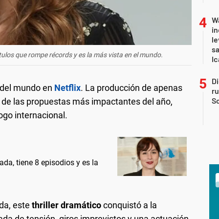
Wa
in
le
sa
ítulos que rompe récords y es la más vista en el mundo.
Ic
Di
a del mundo en
Netflix
. La producción de apenas
r
So
de las propuestas más impactantes del año,
go internacional.
ada, tiene 8 episodios y es la
da, este
thriller dramático
conquistó a la
ada de tensión, giros imprevistos y una actuación