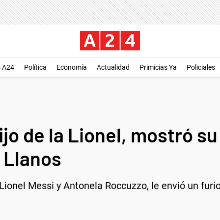
o A24
Política
Economía
Actualidad
Primicias Ya
Policiales
ijo de la Lionel, mostró s
i Llanos
Lionel Messi y Antonela Roccuzzo, le envió un furi