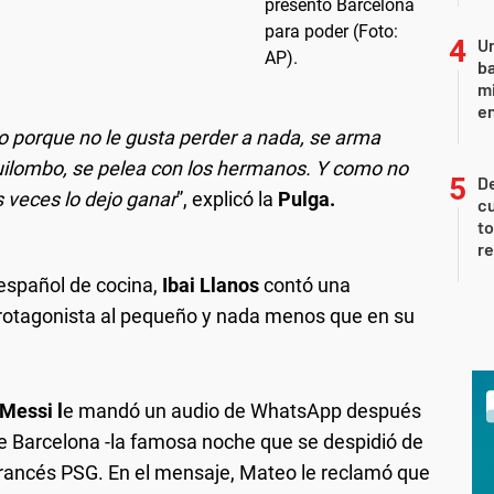
Un
ba
mi
en
lo porque no le gusta perder a nada, se arma
uilombo, se pelea con los hermanos. Y como no
De
s veces lo dejo ganar
”, explicó la
Pulga.
cu
to
re
español de cocina,
Ibai Llanos
contó una
otagonista al pequeño y nada menos que en su
Messi l
e mandó un audio de WhatsApp después
de Barcelona -la famosa noche que se despidió de
b francés PSG. En el mensaje, Mateo le reclamó que