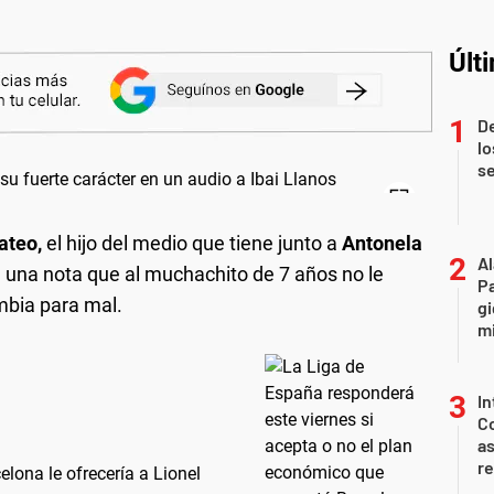
Últ
D
lo
s
ateo,
el hijo del medio que tiene junto a
Antonela
A
en una nota que al muchachito de 7 años no le
P
mbia para mal.
gi
mi
In
Co
as
r
elona le ofrecería a Lionel