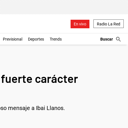
En vivo
Radio La Red
Previsional
Deportes
Trends
u fuerte carácter
oso mensaje a Ibai Llanos.