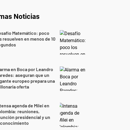
imas Noticias
esafío Matemático: poco
s resuelven en menos de 10
egundos
larma en Boca por Leandro
aredes: aseguran que un
gante europeo prepara una
llonaria oferta
tensa agenda de Milei en
lombia: reuniones,
unción presidencial y un
econocimiento