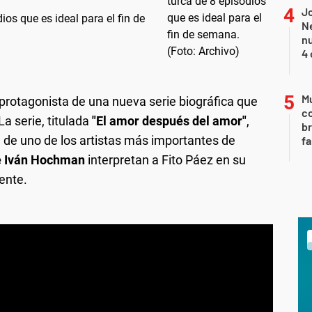
Jo
dios que es ideal para el fin de
Ne
nu
4 
Mu
 protagonista de una nueva serie biográfica que
c
 La serie, titulada
"El amor después del amor"
,
br
al de uno de los artistas más importantes de
fa
e Iván Hochman
interpretan a Fito Páez en su
ente.