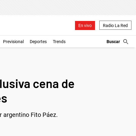
En vivo
Radio La Red
Previsional
Deportes
Trends
clusiva cena de
es
or argentino Fito Páez.