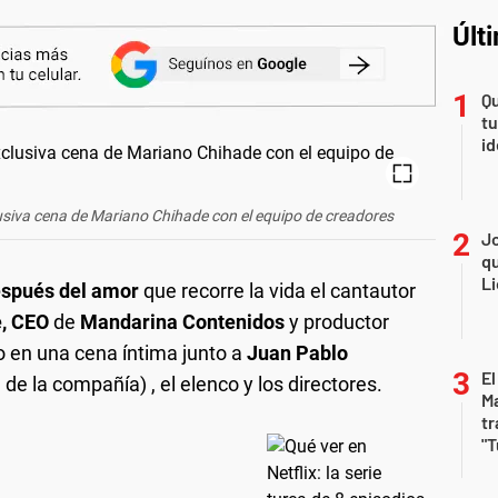
Últ
Qu
tu
id
xclusiva cena de Mariano Chihade con el equipo de creadores
Jo
qu
Li
espués del amor
que recorre la vida el cantautor
e, CEO
de
Mandarina Contenidos
y productor
no en una cena íntima junto a
Juan Pablo
El
de la compañía) , el elenco y los directores.
Ma
tr
"T