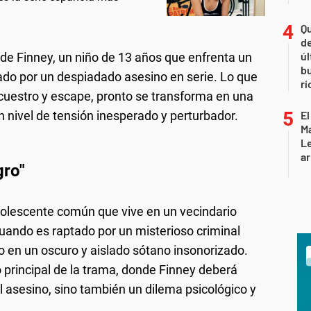
Qu
de
úl
 de Finney, un niño de 13 años que enfrenta un
b
ado por un despiadado asesino en serie. Lo que
rí
cuestro y escape, pronto se transforma en una
 nivel de tensión inesperado y perturbador.
El
Ma
L
ar
gro"
dolescente común que vive en un vecindario
uando es raptado por un misterioso criminal
 en un oscuro y aislado sótano insonorizado.
o principal de la trama, donde Finney deberá
l asesino, sino también un dilema psicológico y