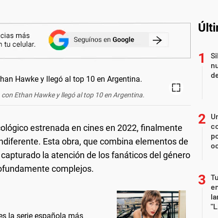
Últ
Si
nu
de
a con Ethan Hawke y llegó al top 10 en Argentina.
U
co
cológico estrenada en cines en 2022, finalmente
p
indiferente. Esta obra, que combina elementos de
o
apturado la atención de los fanáticos del género
profundamente complejos.
Tu
en
la
"L
 es la serie española más