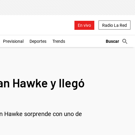
En vivo
Radio La Red
Previsional
Deportes
Trends
an Hawke y llegó
han Hawke sorprende con uno de