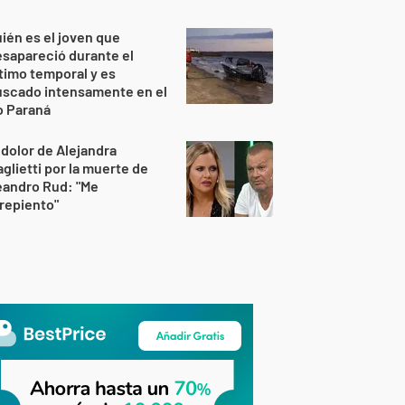
ién es el joven que
sapareció durante el
timo temporal y es
uscado intensamente en el
o Paraná
 dolor de Alejandra
glietti por la muerte de
eandro Rud: "Me
repiento"