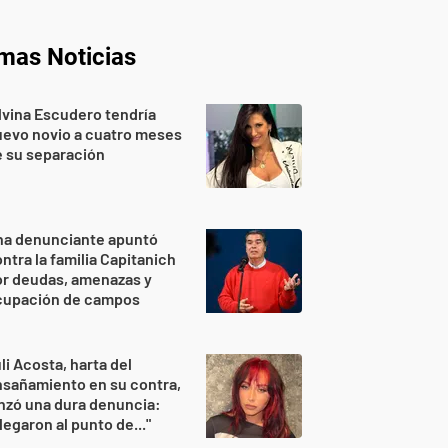
imas Noticias
lvina Escudero tendría
evo novio a cuatro meses
 su separación
na denunciante apuntó
ntra la familia Capitanich
or deudas, amenazas y
cupación de campos
li Acosta, harta del
sañamiento en su contra,
nzó una dura denuncia:
legaron al punto de..."