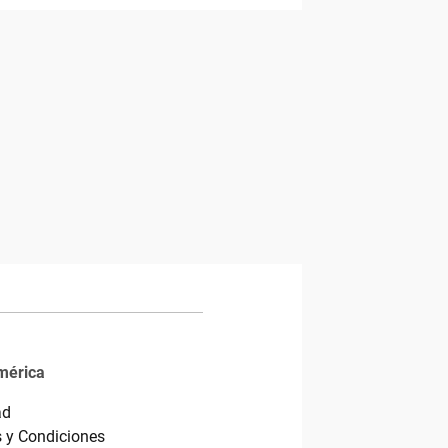
mérica
ad
 y Condiciones