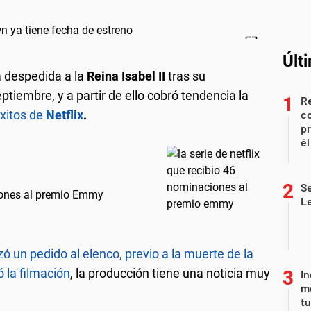
Últ
a despedida a la
Reina Isabel II
tras su
ptiembre, y a partir de ello cobró tendencia la
Re
éxitos de
Netflix
.
co
pr
él
Se
ciones al premio Emmy
L
izó un pedido al elenco, previo a la muerte de la
ó la filmación
, la producción tiene una noticia muy
In
me
t