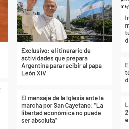
I
m
t
d
e
Exclusivo: el itinerario de
actividades que prepara
E
Argentina para recibir al papa
t
León XIV
d
i
El mensaje de la Iglesia ante la
L
marcha por San Cayetano: "La
2
libertad económica no puede
e
ser absoluta"