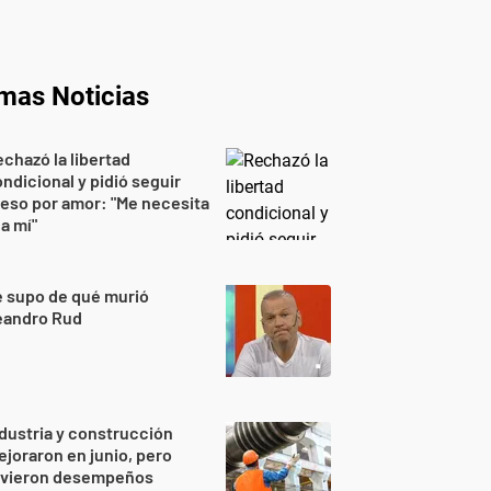
imas Noticias
chazó la libertad
ndicional y pidió seguir
eso por amor: "Me necesita
 a mí"
 supo de qué murió
eandro Rud
dustria y construcción
joraron en junio, pero
uvieron desempeños