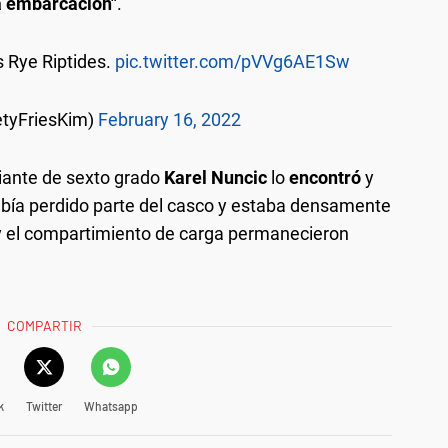
la embarcación"
.
s Rye Riptides.
pic.twitter.com/pVVg6AE1Sw
etyFriesKim)
February 16, 2022
diante de sexto grado
Karel Nuncic
lo
encontró
y
 había perdido parte del casco y estaba densamente
 y el compartimiento de carga permanecieron
COMPARTIR
k
Twitter
Whatsapp