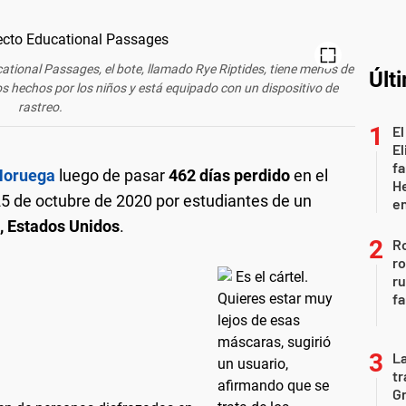
cational Passages, el bote, llamado Rye Riptides, tiene menos de
Últ
s hechos por los niños y está equipado con un dispositivo de
rastreo.
El
El
fa
Noruega
luego de pasar
462 días perdido
en el
He
25 de octubre de 2020 por estudiantes de un
e
 Estados Unidos
.
Ro
ro
r
fa
La
tr
Gr