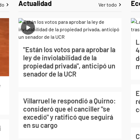
Actualidad
Ec
do
Ver todo
L
"Están los votos para aprobar la
4
ley de inviolabilidad de la
d
propiedad privada", anticipó un
m
senador de la UCR
e
E
Villarruel le respondió a Quirno:
r
consideró que el canciller "se
c
excedió" y ratificó que seguirá
en su cargo
i
C