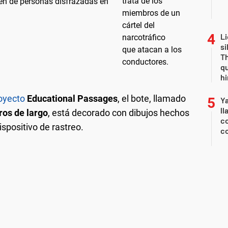
en de personas disfrazadas en
Li
si
Th
qu
h
oyecto
Educational Passages
, el bote, llamado
Y
ll
os de largo
, está decorado con dibujos hechos
co
ispositivo de rastreo.
co