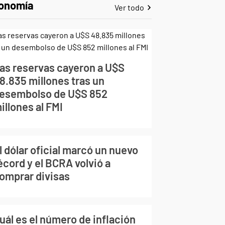
onomía
Ver todo
as reservas cayeron a U$S
8.835 millones tras un
esembolso de U$S 852
illones al FMI
l dólar oficial marcó un nuevo
écord y el BCRA volvió a
omprar divisas
uál es el número de inflación