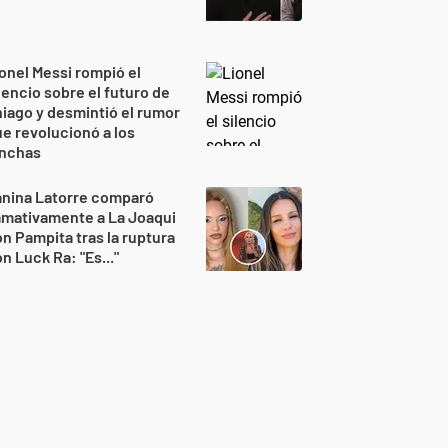
onel Messi rompió el
lencio sobre el futuro de
iago y desmintió el rumor
e revolucionó a los
inchas
anina Latorre comparó
amativamente a La Joaqui
n Pampita tras la ruptura
n Luck Ra: "Es..."